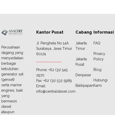
Kantor Pusat
Cabang
Informasi
JI. Penghela No.14A
Jakarta
FAQ
Perusahaan
Surabaya, Jawa Timur
Timur
dagang yang
Privacy
60174
menyediakan
Jakarta
Policy
berbagai
Pusat
kebutuhan
Blog
Phone: +62 (31) 545
generator set
Denpasar
2970
(genset)
Hubungi
Fax: +62 (31) 532 5989
serta marine
Balikpapan
Kami
Email:
engines, baik
info@centraldiesel.com
yang
bermesin
diesel
ataupun