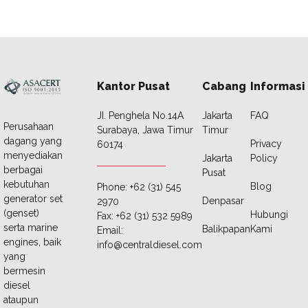
Kantor Pusat
Cabang
Informasi
JI. Penghela No.14A
Jakarta
FAQ
Perusahaan
Surabaya, Jawa Timur
Timur
dagang yang
Privacy
60174
menyediakan
Jakarta
Policy
berbagai
Pusat
kebutuhan
Blog
Phone: +62 (31) 545
generator set
Denpasar
2970
(genset)
Hubungi
Fax: +62 (31) 532 5989
serta marine
Balikpapan
Kami
Email:
engines, baik
info@centraldiesel.com
yang
bermesin
diesel
ataupun