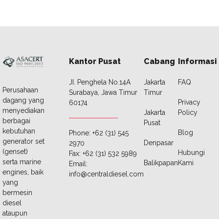
Kantor Pusat
Cabang
Informasi
JI. Penghela No.14A
Jakarta
FAQ
Perusahaan
Surabaya, Jawa Timur
Timur
dagang yang
Privacy
60174
menyediakan
Jakarta
Policy
berbagai
Pusat
kebutuhan
Blog
Phone: +62 (31) 545
generator set
Denpasar
2970
(genset)
Hubungi
Fax: +62 (31) 532 5989
serta marine
Balikpapan
Kami
Email:
engines, baik
info@centraldiesel.com
yang
bermesin
diesel
ataupun