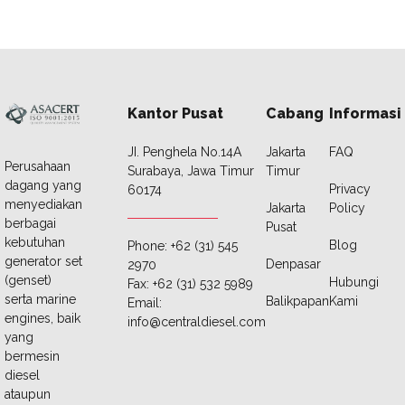
Kantor Pusat
Cabang
Informasi
JI. Penghela No.14A
Jakarta
FAQ
Perusahaan
Surabaya, Jawa Timur
Timur
dagang yang
Privacy
60174
menyediakan
Jakarta
Policy
berbagai
Pusat
kebutuhan
Blog
Phone: +62 (31) 545
generator set
Denpasar
2970
(genset)
Hubungi
Fax: +62 (31) 532 5989
serta marine
Balikpapan
Kami
Email:
engines, baik
info@centraldiesel.com
yang
bermesin
diesel
ataupun