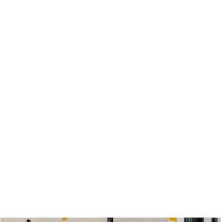
Selain itu, kami juga menyediakan
spare parts dan segala
perlengkapannya.
Kami melakukan assembly dan
menjual berbagai macam produk
berkualitas dari berbagai vendor
internasional yang telah dikenal
memiliki reputasi yang baik.
centralgenset.co.id melayani
penjualan genset dengan berbagai
macam tipe, seperti Container
Genset, Silent Genset, serta Trailer
Genset. Kami juga menyediakan
berbagai macam Alternator, seperti
Alternator Leroy, Alternator Rexford,
dan juga Alternator Stamford.