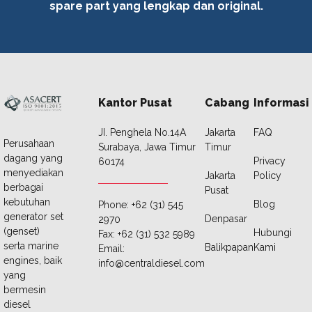
spare part yang lengkap dan original.
Kantor Pusat
Cabang
Informasi
JI. Penghela No.14A
Jakarta
FAQ
Perusahaan
Surabaya, Jawa Timur
Timur
dagang yang
Privacy
60174
menyediakan
Jakarta
Policy
berbagai
Pusat
kebutuhan
Blog
Phone: +62 (31) 545
generator set
Denpasar
2970
(genset)
Hubungi
Fax: +62 (31) 532 5989
serta marine
Balikpapan
Kami
Email:
engines, baik
info@centraldiesel.com
yang
bermesin
diesel