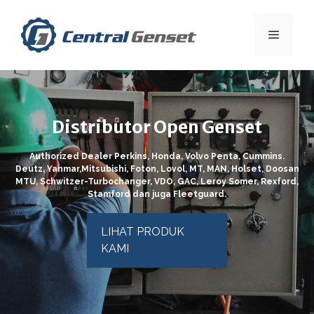
Skip
to
Menu
content
Distributor Open Genset
Authorized Dealer Perkins, Honda, Volvo Penta, Cummins.
Deutz, Yanmar,Mitsubishi, Foton, Lovol, MT, MAN, Holset, Doosan
MTU, Schwitzer-Turbochanger, VDO, GAC, Leroy Somer, Rexford,
Stamford dan juga Fleetguard.
LIHAT PRODUK
KAMI