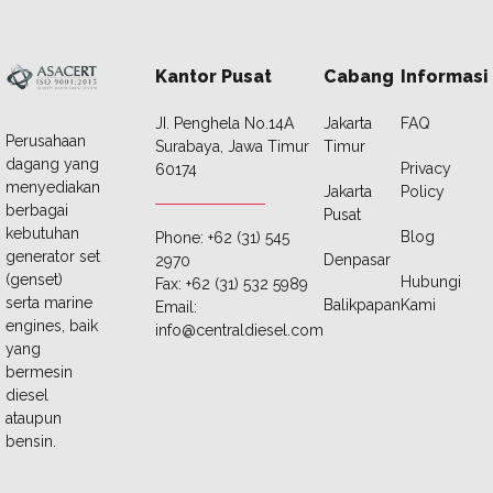
Kantor Pusat
Cabang
Informasi
JI. Penghela No.14A
Jakarta
FAQ
Perusahaan
Surabaya, Jawa Timur
Timur
dagang yang
Privacy
60174
menyediakan
Jakarta
Policy
berbagai
Pusat
kebutuhan
Blog
Phone: +62 (31) 545
generator set
Denpasar
2970
(genset)
Hubungi
Fax: +62 (31) 532 5989
serta marine
Balikpapan
Kami
Email:
engines, baik
info@centraldiesel.com
yang
bermesin
diesel
ataupun
bensin.