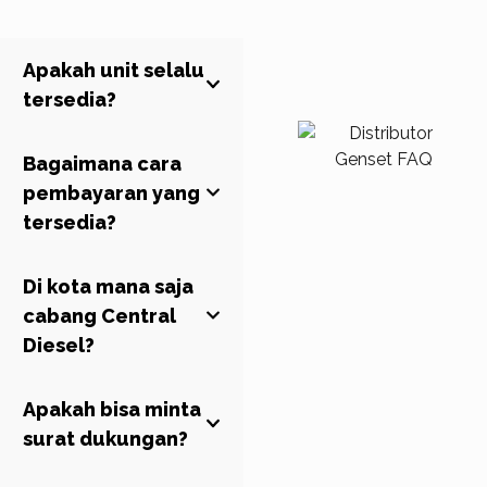
Apakah unit selalu
tersedia?
Bagaimana cara
Ya, seluruh unit
kami
pembayaran yang
ready stock
. Jika
Anda membutuhkan
tersedia?
kepastian lebih lanjut,
silakan hubungi kami.
Di kota mana saja
Central Diesel menerima
pembayaran dengan
cabang Central
cara
DP (down
Diesel?
payment) sebesar
50% dan pelunasan
Apakah bisa minta
Kami memiliki 5 (Lima)
sisanya sebelum unit
kantor resmi
surat dukungan?
dikirim
. Pembayaran
di
Surabaya, Denpasar,
dapat dilakukan secara