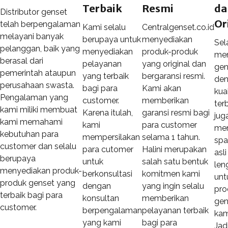
Terbaik
Resmi
da
Distributor genset
Or
telah berpengalaman
Kami selalu
Centralgenset.co.id
melayani banyak
berupaya untuk
menyediakan
Sel
pelanggan, baik yang
menyediakan
produk-produk
men
berasal dari
pelayanan
yang original dan
gen
pemerintah ataupun
yang terbaik
bergaransi resmi.
de
perusahaan swasta.
bagi para
Kami akan
kua
Pengalaman yang
customer.
memberikan
ter
kami miliki membuat
Karena itulah,
garansi resmi bagi
jug
kami memahami
kami
para customer
men
kebutuhan para
mempersilakan
selama 1 tahun.
spa
customer dan selalu
para cutomer
Halini merupakan
asl
berupaya
untuk
salah satu bentuk
len
menyediakan produk-
berkonsultasi
komitmen kami
unt
produk genset yang
dengan
yang ingin selalu
pro
terbaik bagi para
konsultan
memberikan
gen
customer.
berpengalaman
pelayanan terbaik
kami
yang kami
bagi para
Jad