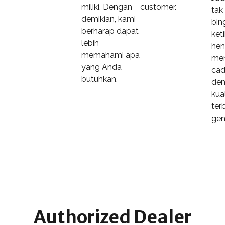
miliki. Dengan
customer.
tak
demikian, kami
bin
berharap dapat
ket
lebih
hen
memahami apa
men
yang Anda
cad
butuhkan.
de
kua
ter
gen
Authorized Dealer