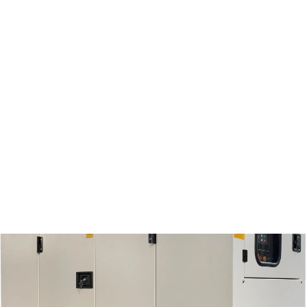
Kami melakukan assembly dan
menjual berbagai macam produk
berkualitas dari berbagai vendor
internasional yang telah dikenal
memiliki reputasi yang baik.
centralgenset.co.id melayani
penjualan genset dengan berbagai
macam tipe, seperti Container
Genset, Silent Genset, serta Trailer
Genset. Kami juga menyediakan
berbagai macam Alternator, seperti
Alternator Leroy, Alternator Rexford,
dan juga Alternator Stamford.