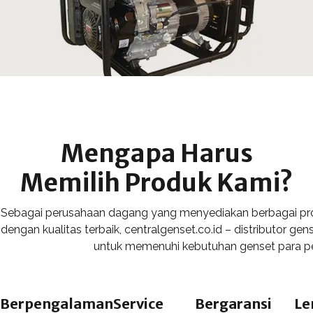
Mengapa Harus
Memilih Produk Kami?
Sebagai perusahaan dagang yang menyediakan berbagai pro
dengan kualitas terbaik, centralgenset.co.id – distributor ge
untuk memenuhi kebutuhan genset para p
Berpengalaman
Service
Bergaransi
Le