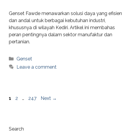
Genset Fawde menawarkan solusi daya yang efisien
dan andal untuk berbagai kebutuhan industri,
khususnya di wilayah Kediri. Artikel ini membahas
peran pentingnya dalam sektor manufaktur dan
pertanian.
Categories
Genset
Leave a comment
Page
Page
Page
1
2
…
247
Next
→
Search