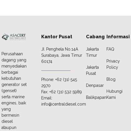
Kantor Pusat
Cabang
Informasi
JI. Penghela No.14A
Jakarta
FAQ
Perusahaan
Surabaya, Jawa Timur
Timur
dagang yang
Privacy
60174
menyediakan
Jakarta
Policy
berbagai
Pusat
kebutuhan
Blog
Phone: +62 (31) 545
generator set
Denpasar
2970
(genset)
Hubungi
Fax: +62 (31) 532 5989
serta marine
Balikpapan
Kami
Email:
engines, baik
info@centraldiesel.com
yang
bermesin
diesel
ataupun