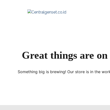
Skip
to
content
Great things are on
Something big is brewing! Our store is in the wor