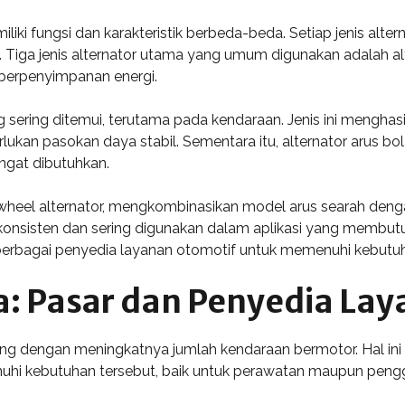
miliki fungsi dan karakteristik berbeda-beda. Setiap jenis al
 Tiga jenis alternator utama yang umum digunakan adalah alte
r berpenyimpanan energi.
g sering ditemui, terutama pada kendaraan. Jenis ini menghasil
ukan pasokan daya stabil. Sementara itu, alternator arus b
angat dibutuhkan.
lywheel alternator, mengkombinasikan model arus searah deng
konsisten dan sering digunakan dalam aplikasi yang membutu
di berbagai penyedia layanan otomotif untuk memenuhi kebutuh
a: Pasar dan Penyedia La
ring dengan meningkatnya jumlah kendaraan bermotor. Hal ini
i kebutuhan tersebut, baik untuk perawatan maupun pengga