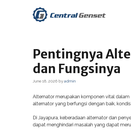
Skip
to
content
Pentingnya Alte
dan Fungsinya
June 18, 2026
by
admin
Alternator merupakan komponen vital dalam si
alternator yang berfungsi dengan baik, kond
Di Jayapura, keberadaan alternator dan penye
dapat menghindari masalah yang dapat merugi