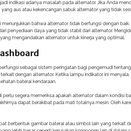
enjadi indikasi adanya masalah pada alternator. Jika Anda me
 yang aus atau kekencangan sabuk alternator yang tidak sesu
li menunjukkan bahwa alternator tidak berfungsi dengan baik
dari penyediaan daya yang tidak stabil dari alternator. Mengide
 yang mengandalkan alternator untuk kinerja yang optimal.
Dashboard
erfungsi sebagai sistem peringatan bagi pengemudi tentan
rkait dengan alternator. Ketika lampu indikator ini menyal
ehatan baterai kendaraan.
di perlu segera memeriksa apakah alternator dalam kondisi 
 akhirnya dapat berakibat pada mati totalnya mesin. Oleh kar
apat berbentuk gambar baterai atau simbol lain yang terkait
 yang lebih besar, seperti kerusakan komponen lain di dalam s