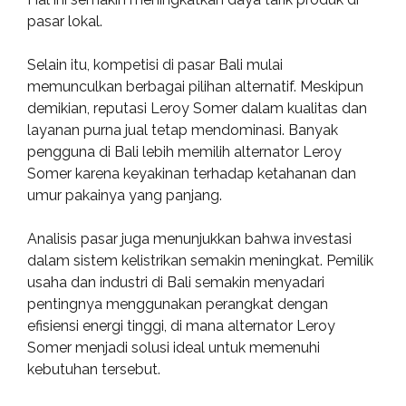
pasar lokal.
Selain itu, kompetisi di pasar Bali mulai
memunculkan berbagai pilihan alternatif. Meskipun
demikian, reputasi Leroy Somer dalam kualitas dan
layanan purna jual tetap mendominasi. Banyak
pengguna di Bali lebih memilih alternator Leroy
Somer karena keyakinan terhadap ketahanan dan
umur pakainya yang panjang.
Analisis pasar juga menunjukkan bahwa investasi
dalam sistem kelistrikan semakin meningkat. Pemilik
usaha dan industri di Bali semakin menyadari
pentingnya menggunakan perangkat dengan
efisiensi energi tinggi, di mana alternator Leroy
Somer menjadi solusi ideal untuk memenuhi
kebutuhan tersebut.