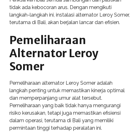
tidak ada kebocoran arus. Dengan mengikuti
langkah-langkah ini, instalasi alternator Leroy Somer,
terutama di Bali, akan berjalan lancar dan efisien.
Pemeliharaan
Alternator Leroy
Somer
Pemeliharaan alternator Leroy Somer adalah
langkah penting untuk memastikan kinerja optimal
dan memperpanjang umur alat tersebut.
Pemeliharaan yang baik tidak hanya mengurangi
risiko kerusakan, tetapi juga memastikan efisiensi
dalam operasi, terutama di Bali yang memiliki
permintaan tinggi terhadap peralatan ini.