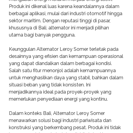
Produk ini dikenal luas karena keandalannya dalam
berbagai aplikasi, mulai dari industri otomotif hingga
sektor maritim. Dengan reputasi tinggi di pasar,
khususnya di Bali, alternator ini menjadi pilihan
utama bagi banyak pengguna.
Keunggulan Alternator Leroy Somer terletak pada
desainnya yang efisien dan kemampuan operasional
yang dapat diandalkan dalam berbagai kondisi.
Salah satu fitur menonjol adalah kemampuannya
untuk menghasilkan daya yang stabil, bahkan dalam
situasi beban yang tidak konsisten. Ini
menjadikannya ideal pada proyek-proyek yang
memerlukan penyediaan energi yang kontinu.
Dalam konteks Bali, Alternator Leroy Somer
menawarkan solusi bagi industri pariwisata dan
konstruksi yang berkembang pesat. Produk ini tidak