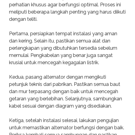
perhatian khusus agar berfungsi optimal. Proses ini
meliputi beberapa langkah penting yang harus diikuti
dengan teliti.
Pertama, persiapkan tempat instalasi yang aman
dan kering. Selain itu, pastikan semua alat dan
perlengkapan yang dibutuhkan tersedia sebelum
memulai. Pengkabelan yang benar juga sangat
krusial untuk mencegah kegagalan listrik.
Kedua, pasang alternator dengan mengikuti
petunjuk teknis dari pabrikan. Pastikan semua baut
dan mur terpasang dengan baik untuk mencegah
getaran yang berlebihan. Selanjutnya, sambungkan
kabel sesuai dengan diagram yang disediakan.
Ketiga, setelah instalasi selesai, lakukan pengujian
untuk memastikan alternator berfungsi dengan baik.
Periksa kembali semua sambungan dan pastikan