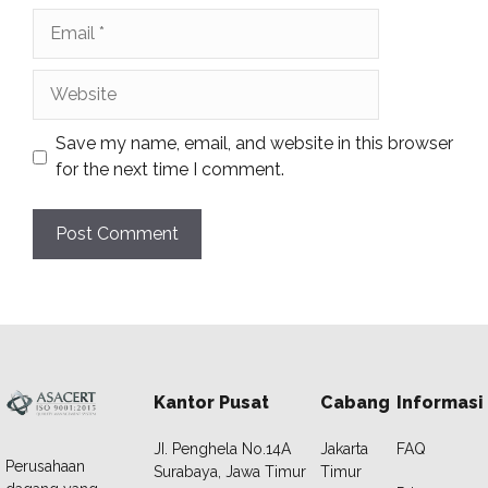
Email
Website
Save my name, email, and website in this browser
for the next time I comment.
Kantor Pusat
Cabang
Informasi
JI. Penghela No.14A
Jakarta
FAQ
Perusahaan
Surabaya, Jawa Timur
Timur