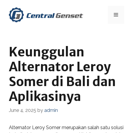
Skip
to
Menu
content
Keunggulan
Alternator Leroy
Somer di Bali dan
Aplikasinya
June 4, 2025
by
admin
Alternator Leroy Somer merupakan salah satu solusi