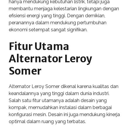
hanya mendukung kebutuhan listrik, tetapi juga
membantu menjaga kelestarian lingkungan dengan
efisiensi energi yang tinggi. Dengan demikian,
peranannya dalam mendukung pertumbuhan
ekonomi setempat sangat signifikan.
Fitur Utama
Alternator Leroy
Somer
Alternator Leroy Somer dikenal karena kualitas dan
keandalannya yang tinggi dalam dunia industri.
Salah satu fitur utamanya adalah desain yang
kompak, memudahkan instalasi dalam berbagai
konfigurasi mesin. Desain ini juga mendukung kinerja
optimal dalam ruang yang terbatas.