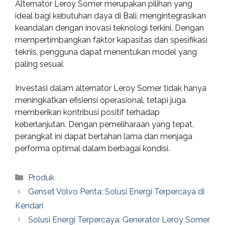
Alternator Leroy Somer merupakan pilihan yang
ideal bagi kebutuhan daya di Bali, mengintegrasikan
keandalan dengan inovasi teknologi terkini. Dengan
mempertimbangkan faktor kapasitas dan spesifikasi
teknis, pengguna dapat menentukan model yang
paling sesuai.
Investasi dalam alternator Leroy Somer tidak hanya
meningkatkan efisiensi operasional, tetapi juga
memberikan kontribusi positif terhadap
keberlanjutan. Dengan pemeliharaan yang tepat,
perangkat ini dapat bertahan lama dan menjaga
performa optimal dalam berbagai kondisi.
Categories
Produk
Genset Volvo Penta: Solusi Energi Terpercaya di
Kendari
Solusi Energi Terpercaya: Generator Leroy Somer