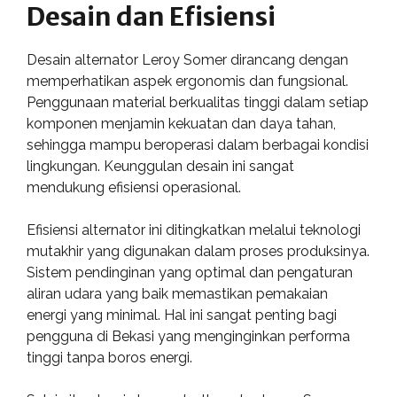
Desain dan Efisiensi
Desain alternator Leroy Somer dirancang dengan
memperhatikan aspek ergonomis dan fungsional.
Penggunaan material berkualitas tinggi dalam setiap
komponen menjamin kekuatan dan daya tahan,
sehingga mampu beroperasi dalam berbagai kondisi
lingkungan. Keunggulan desain ini sangat
mendukung efisiensi operasional.
Efisiensi alternator ini ditingkatkan melalui teknologi
mutakhir yang digunakan dalam proses produksinya.
Sistem pendinginan yang optimal dan pengaturan
aliran udara yang baik memastikan pemakaian
energi yang minimal. Hal ini sangat penting bagi
pengguna di Bekasi yang menginginkan performa
tinggi tanpa boros energi.