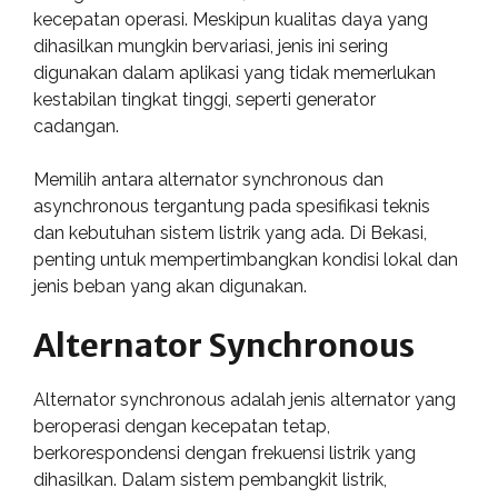
kecepatan operasi. Meskipun kualitas daya yang
dihasilkan mungkin bervariasi, jenis ini sering
digunakan dalam aplikasi yang tidak memerlukan
kestabilan tingkat tinggi, seperti generator
cadangan.
Memilih antara alternator synchronous dan
asynchronous tergantung pada spesifikasi teknis
dan kebutuhan sistem listrik yang ada. Di Bekasi,
penting untuk mempertimbangkan kondisi lokal dan
jenis beban yang akan digunakan.
Alternator Synchronous
Alternator synchronous adalah jenis alternator yang
beroperasi dengan kecepatan tetap,
berkorespondensi dengan frekuensi listrik yang
dihasilkan. Dalam sistem pembangkit listrik,