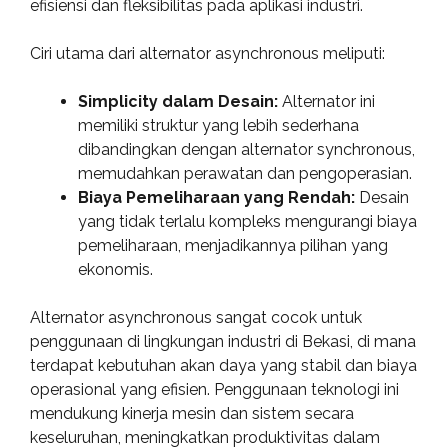
efisiensi dan fleksibilitas pada aplikasi industri.
Ciri utama dari alternator asynchronous meliputi:
Simplicity dalam Desain:
Alternator ini
memiliki struktur yang lebih sederhana
dibandingkan dengan alternator synchronous,
memudahkan perawatan dan pengoperasian.
Biaya Pemeliharaan yang Rendah:
Desain
yang tidak terlalu kompleks mengurangi biaya
pemeliharaan, menjadikannya pilihan yang
ekonomis.
Alternator asynchronous sangat cocok untuk
penggunaan di lingkungan industri di Bekasi, di mana
terdapat kebutuhan akan daya yang stabil dan biaya
operasional yang efisien. Penggunaan teknologi ini
mendukung kinerja mesin dan sistem secara
keseluruhan, meningkatkan produktivitas dalam