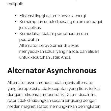
meliputi:
Efisiensi tinggi dalam konversi energi
Kemampuan untuk dipasang dalam berbagai
jenis aplikasi
Kemudahan dalam pemeliharaan dan
perawatan
Alternator Leroy Somer di Bekasi
menyediakan solusi yang handal dan efisien
untuk kebutuhan listrik Anda.
Alternator Asynchronous
Alternator asynchronous adalah jenis alternator
yang beroperasi pada kecepatan yang tidak terikat
dengan frekuensi sumber listrik. Dalam desain ini,
rotor tidak dihubungkan secara langsung dengan
medan magnet stator, memungkinkan peningkatan