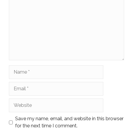
Name
Email
Website
Save my name, email, and website in this browser
for the next time I comment.