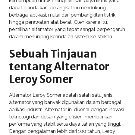
kemampuan untuk menghasilkan daya listrik yang
dapat diandalkan, perangkat ini mendukung
berbagai aplikasi, mulai dari pembangkitan listrik
hingga perawatan alat berat. Oleh karena itu,
pemilihan alternator yang tepat sangat berpengaruh
dalam menunjang keandalan sistem kelistrikan.
Sebuah Tinjauan
tentang Alternator
Leroy Somer
Alternator Leroy Somer adalah salah satu jenis
alternator yang banyak digunakan dalam berbagai
aplikasi industri. Alternator ini dikenal dengan inovasi
teknologi dan desain yang efisien, memberikan
performa yang stabil serta daya tahan yang tinggi.
Dengan pengalaman lebih dari 100 tahun, Leroy