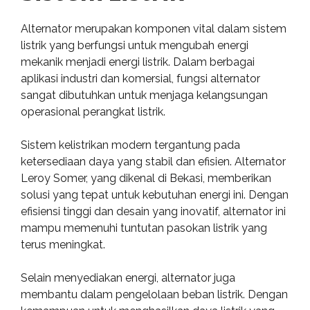
Alternator merupakan komponen vital dalam sistem
listrik yang berfungsi untuk mengubah energi
mekanik menjadi energi listrik. Dalam berbagai
aplikasi industri dan komersial, fungsi alternator
sangat dibutuhkan untuk menjaga kelangsungan
operasional perangkat listrik.
Sistem kelistrikan modern tergantung pada
ketersediaan daya yang stabil dan efisien. Alternator
Leroy Somer, yang dikenal di Bekasi, memberikan
solusi yang tepat untuk kebutuhan energi ini. Dengan
efisiensi tinggi dan desain yang inovatif, alternator ini
mampu memenuhi tuntutan pasokan listrik yang
terus meningkat.
Selain menyediakan energi, alternator juga
membantu dalam pengelolaan beban listrik. Dengan