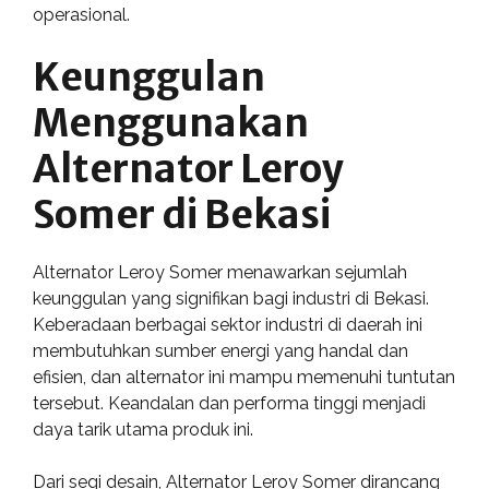
operasional.
Keunggulan
Menggunakan
Alternator Leroy
Somer di Bekasi
Alternator Leroy Somer menawarkan sejumlah
keunggulan yang signifikan bagi industri di Bekasi.
Keberadaan berbagai sektor industri di daerah ini
membutuhkan sumber energi yang handal dan
efisien, dan alternator ini mampu memenuhi tuntutan
tersebut. Keandalan dan performa tinggi menjadi
daya tarik utama produk ini.
Dari segi desain, Alternator Leroy Somer dirancang