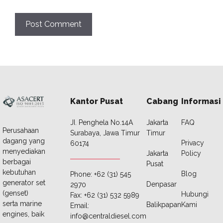
Kantor Pusat
Cabang
Informasi
JI. Penghela No.14A
Jakarta
FAQ
Perusahaan
Surabaya, Jawa Timur
Timur
dagang yang
Privacy
60174
menyediakan
Jakarta
Policy
berbagai
Pusat
kebutuhan
Blog
Phone: +62 (31) 545
generator set
Denpasar
2970
(genset)
Hubungi
Fax: +62 (31) 532 5989
serta marine
Balikpapan
Kami
Email:
engines, baik
info@centraldiesel.com