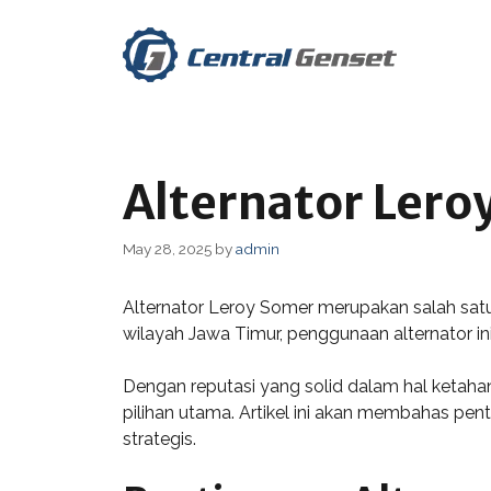
Skip
to
content
Alternator Leroy
May 28, 2025
by
admin
Alternator Leroy Somer merupakan salah satu s
wilayah Jawa Timur, penggunaan alternator ini
Dengan reputasi yang solid dalam hal ketah
pilihan utama. Artikel ini akan membahas pe
strategis.