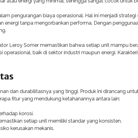
atau energi yang minimal, sehingga sangat cocok untuk berb
 dalam pengurangan biaya operasional. Hal ini menjadi strate
n energi tanpa mengorbankan performa. Dengan penggunaan 
ng.
rnator Leroy Somer memastikan bahwa setiap unit mampu berad
 operasional, baik di sektor industri maupun energi. Karakteris
tas
nan dan durabilitasnya yang tinggi. Produk ini dirancang unt
rapa fitur yang mendukung ketahanannya antara lain:
terhadap korosi.
stikan setiap unit memiliki standar yang konsisten.
siko kerusakan mekanis.