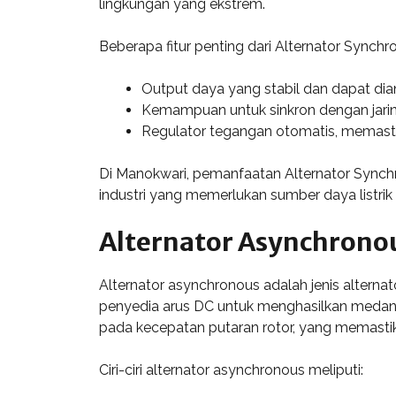
lingkungan yang ekstrem.
Beberapa fitur penting dari Alternator Synchr
Output daya yang stabil dan dapat dia
Kemampuan untuk sinkron dengan jaringa
Regulator tegangan otomatis, memastik
Di Manokwari, pemanfaatan Alternator Synch
industri yang memerlukan sumber daya listrik
Alternator Asynchrono
Alternator asynchronous adalah jenis alterna
penyedia arus DC untuk menghasilkan medan
pada kecepatan putaran rotor, yang memastikan
Ciri-ciri alternator asynchronous meliputi: