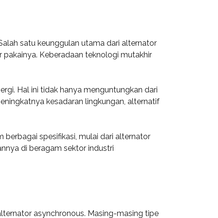
 Salah satu keunggulan utama dari alternator
r pakainya. Keberadaan teknologi mutakhir
energi. Hal ini tidak hanya menguntungkan dari
ningkatnya kesadaran lingkungan, alternatif
erbagai spesifikasi, mulai dari alternator
nya di beragam sektor industri
alternator asynchronous. Masing-masing tipe