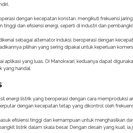
diri.
operasi dengan kecepatan konstan, mengikuti frekuensi jaring
nggi dan efisiensi energi, seperti di industri dan pembangkita
 dikenal sebagai alternator induksi, beroperasi dengan kecep
adikannya pilihan yang sering dipakai untuk keperluan komersi
i aplikasi yang luas. Di Manokwari, keduanya dapat diguna
k yang handal.
s
 energi listrik yang beroperasi dengan cara memproduksi arus
berputar dengan kecepatan tetap yang dikontrol oleh frekuensi 
masuk efisiensi tinggi dan kemampuan untuk menghasilkan d
angkit listrik dalam skala besar. Dengan desain yang kuat, ia