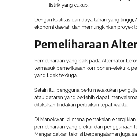
listrik yang cukup.
Dengan kualitas dan daya tahan yang tinggi
ekonomi daerah dan memungkinkan proyek loka
Pemeliharaan Alte
Pemeliharaan yang baik pada Alternator Lero
termasuk pemeriksaan komponen-elektrik, pe
yang tidak terduga.
Selain itu, pengguna perlu melakukan penguji
atau getaran yang berlebih dapat menyelamatka
dilakukan tindakan perbaikan tepat waktu.
Di Manokwari, di mana pemakaian energi kian
pemeliharaan yang efektif dan penggunaan tek
Mengandalkan teknisi berpengalaman juga san