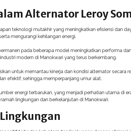
dalam Alternator Leroy So
apan teknologi mutakhir yang meningkatkan efisiensi dan day
serta mengurangi kehilangan energi.
permanen pada beberapa model meningkatkan performa dan 
industri modern di Manokwari yang terus berkembang.
asikan untuk memantau kinerja dan kondisi alternator secara
dan efektif, sehingga memperpanjang umur alat.
umber energi terbarukan, yang menjadi perhatian utama di era
ramah lingkungan dan berkelanjutan di Manokwari.
 Lingkungan