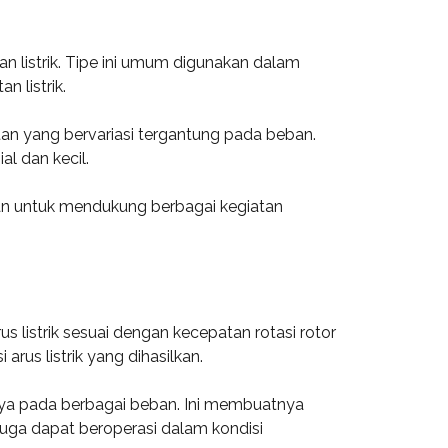
an listrik. Tipe ini umum digunakan dalam
n listrik.
atan yang bervariasi tergantung pada beban.
al dan kecil.
kan untuk mendukung berbagai kegiatan
 listrik sesuai dengan kecepatan rotasi rotor
arus listrik yang dihasilkan.
aya pada berbagai beban. Ini membuatnya
 juga dapat beroperasi dalam kondisi