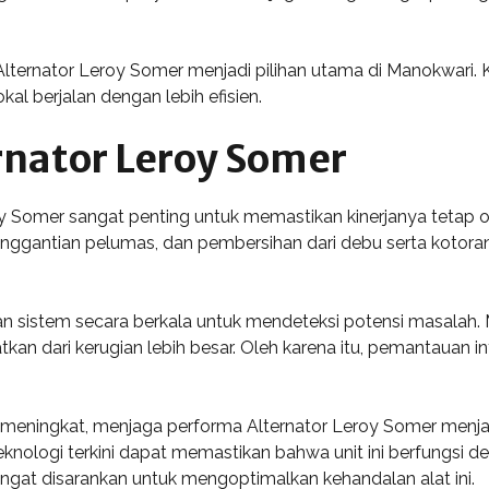
, Alternator Leroy Somer menjadi pilihan utama di Manokwa
l berjalan dengan lebih efisien.
rnator Leroy Somer
y Somer sangat penting untuk memastikan kinerjanya tetap o
nggantian pelumas, dan pembersihan dari debu serta kotor
an sistem secara berkala untuk mendeteksi potensi masalah. 
n dari kerugian lebih besar. Oleh karena itu, pemantauan inte
 meningkat, menjaga performa Alternator Leroy Somer menja
nologi terkini dapat memastikan bahwa unit ini berfungsi de
gat disarankan untuk mengoptimalkan kehandalan alat ini.