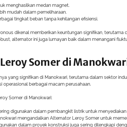
ntuk menghasilkan medan magnet.
lebih mudah dalam pemeliharaan.
gai tingkat beban tanpa kehilangan efisiensi.
ronous dikenal memberikan keuntungan signifikan, terutama
obust, alternator ini juga lumayan baik dalam menangani fluk
r Leroy Somer di Manokwar
a yang signifikan di Manokwari, terutama dalam sektor industr
nsi operasional berbagai macam perusahaan.
Leroy Somer di Manokwari:
i sering digunakan dalam pembangkit listrik untuk menyediakan
anokwari mengandalkan Alternator Leroy Somer untuk memenu
digunakan dalam proyek konstruksi juga sering dilengkapi den