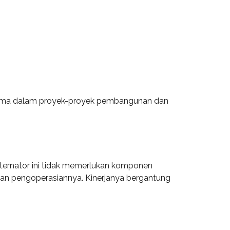
rutama dalam proyek-proyek pembangunan dan
Alternator ini tidak memerlukan komponen
an pengoperasiannya. Kinerjanya bergantung