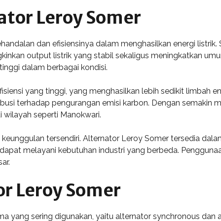
ator Leroy Somer
handalan dan efisiensinya dalam menghasilkan energi listrik.
inkan output listrik yang stabil sekaligus meningkatkan umu
inggi dalam berbagai kondisi.
 efisiensi yang tinggi, yang menghasilkan lebih sedikit limbah 
ribusi terhadap pengurangan emisi karbon. Dengan semakin me
 wilayah seperti Manokwari.
eunggulan tersendiri. Alternator Leroy Somer tersedia dalam b
dapat melayani kebutuhan industri yang berbeda. Penggunaan
ar.
or Leroy Somer
ma yang sering digunakan, yaitu alternator synchronous dan 