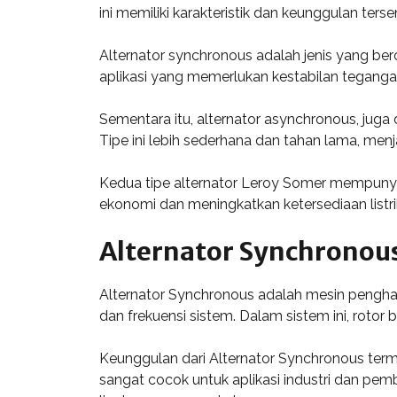
ini memiliki karakteristik dan keunggulan tersen
Alternator synchronous adalah jenis yang ber
aplikasi yang memerlukan kestabilan tegangan ti
Sementara itu, alternator asynchronous, juga
Tipe ini lebih sederhana dan tahan lama, menj
Kedua tipe alternator Leroy Somer mempunya
ekonomi dan meningkatkan ketersediaan listri
Alternator Synchronou
Alternator Synchronous adalah mesin penghasil
dan frekuensi sistem. Dalam sistem ini, rotor 
Keunggulan dari Alternator Synchronous ter
sangat cocok untuk aplikasi industri dan pemb