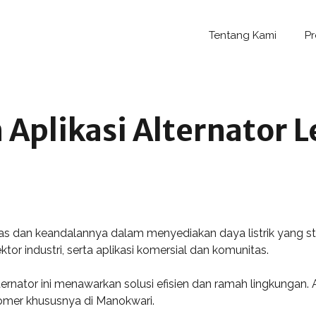
Tentang Kami
P
Aplikasi Alternator L
as dan keandalannya dalam menyediakan daya listrik yang stab
or industri, serta aplikasi komersial dan komunitas.
ternator ini menawarkan solusi efisien dan ramah lingkungan. 
Somer khususnya di Manokwari.