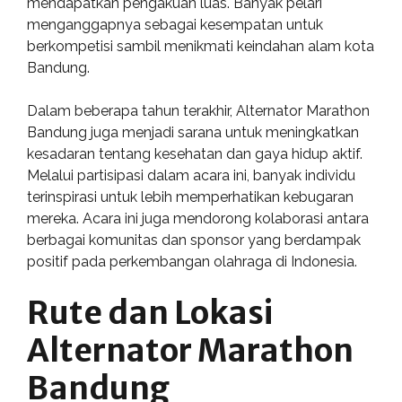
mendapatkan pengakuan luas. Banyak pelari
menganggapnya sebagai kesempatan untuk
berkompetisi sambil menikmati keindahan alam kota
Bandung.
Dalam beberapa tahun terakhir, Alternator Marathon
Bandung juga menjadi sarana untuk meningkatkan
kesadaran tentang kesehatan dan gaya hidup aktif.
Melalui partisipasi dalam acara ini, banyak individu
terinspirasi untuk lebih memperhatikan kebugaran
mereka. Acara ini juga mendorong kolaborasi antara
berbagai komunitas dan sponsor yang berdampak
positif pada perkembangan olahraga di Indonesia.
Rute dan Lokasi
Alternator Marathon
Bandung