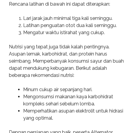
Rencana latihan di bawah ini dapat diterapkan:
Lari jarak jauh minimal tiga kali seminggu.
Latihan penguatan otot dua kali seminggu.
Mengatur waktu istirahat yang cukup.
Nutrisi yang tepat juga tidak kalah pentingnya.
Asupan lemak, karbohidrat, dan protein harus
seimbang. Memperbanyak konsumsi sayur dan buah
dapat mendukung kebugaran. Berikut adalah
beberapa rekomendasi nutrisi:
Minum cukup air sepanjang hari.
Mengonsumsi makanan kaya karbohidrat
kompleks sehari sebelum lomba.
Memperhatikan asupan elektrolit untuk hidrasi
yang optimal.
Dengan persiapan yang baik, peserta Alternator