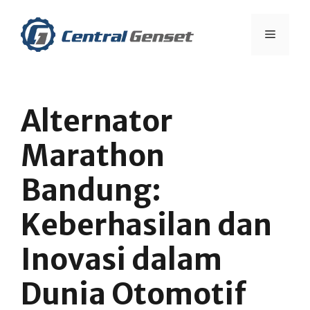
Skip
to
Menu
content
Alternator
Marathon
Bandung:
Keberhasilan dan
Inovasi dalam
Dunia Otomotif