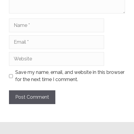
Name
Email
Website
Save my name, email, and website in this browser
for the next time I comment.