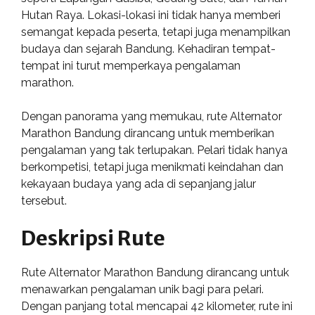
Hutan Raya. Lokasi-lokasi ini tidak hanya memberi
semangat kepada peserta, tetapi juga menampilkan
budaya dan sejarah Bandung. Kehadiran tempat-
tempat ini turut memperkaya pengalaman
marathon.
Dengan panorama yang memukau, rute Alternator
Marathon Bandung dirancang untuk memberikan
pengalaman yang tak terlupakan. Pelari tidak hanya
berkompetisi, tetapi juga menikmati keindahan dan
kekayaan budaya yang ada di sepanjang jalur
tersebut.
Deskripsi Rute
Rute Alternator Marathon Bandung dirancang untuk
menawarkan pengalaman unik bagi para pelari.
Dengan panjang total mencapai 42 kilometer, rute ini