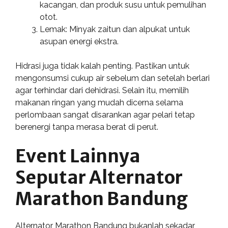
kacangan, dan produk susu untuk pemulihan
otot.
Lemak: Minyak zaitun dan alpukat untuk
asupan energi ekstra.
Hidrasi juga tidak kalah penting. Pastikan untuk
mengonsumsi cukup air sebelum dan setelah berlari
agar terhindar dari dehidrasi. Selain itu, memilih
makanan ringan yang mudah dicerna selama
perlombaan sangat disarankan agar pelari tetap
berenergi tanpa merasa berat di perut.
Event Lainnya
Seputar Alternator
Marathon Bandung
Alternator Marathon Bandung bukanlah sekadar