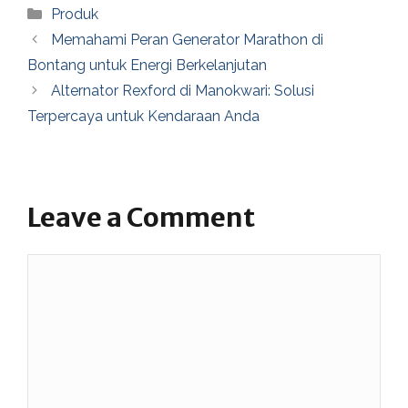
Categories
Produk
Memahami Peran Generator Marathon di
Bontang untuk Energi Berkelanjutan
Alternator Rexford di Manokwari: Solusi
Terpercaya untuk Kendaraan Anda
Leave a Comment
Comment