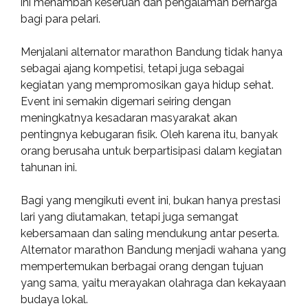
ini menambah keseruan dan pengalaman berharga
bagi para pelari.
Menjalani alternator marathon Bandung tidak hanya
sebagai ajang kompetisi, tetapi juga sebagai
kegiatan yang mempromosikan gaya hidup sehat.
Event ini semakin digemari seiring dengan
meningkatnya kesadaran masyarakat akan
pentingnya kebugaran fisik. Oleh karena itu, banyak
orang berusaha untuk berpartisipasi dalam kegiatan
tahunan ini.
Bagi yang mengikuti event ini, bukan hanya prestasi
lari yang diutamakan, tetapi juga semangat
kebersamaan dan saling mendukung antar peserta.
Alternator marathon Bandung menjadi wahana yang
mempertemukan berbagai orang dengan tujuan
yang sama, yaitu merayakan olahraga dan kekayaan
budaya lokal.