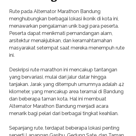
Rute pada Alternator Marathon Bandung
menghubungkan berbagai lokasi ikonik di kota ini,
menawarkan pengalaman unik bagi para peserta.
Peserta dapat menikmati pemandangan alam,
arsitektur menakjubkan, dan keramahtamahan
masyarakat setempat saat mereka menempuh rute
ini.
Deskripsi rute marathon ini mencakup tantangan
yang bervariasi, mulai dari jalur datar hingga
tanjakan. Jarak yang ditempuh umumnya adalah 42
kilometer, yang mencakup area teramai di Bandung
dan beberapa taman kota. Hal ini membuat
Alternator Marathon Bandung menjadi acara
menarik bagi pelari dari berbagai tingkat keahlian.
Sepanjang rute, terdapat beberapa lokasi penting
seperti Lapangan Gasibu, Gedung Sate, dan Taman