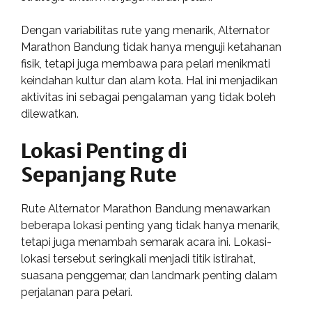
Dengan variabilitas rute yang menarik, Alternator
Marathon Bandung tidak hanya menguji ketahanan
fisik, tetapi juga membawa para pelari menikmati
keindahan kultur dan alam kota. Hal ini menjadikan
aktivitas ini sebagai pengalaman yang tidak boleh
dilewatkan.
Lokasi Penting di
Sepanjang Rute
Rute Alternator Marathon Bandung menawarkan
beberapa lokasi penting yang tidak hanya menarik,
tetapi juga menambah semarak acara ini. Lokasi-
lokasi tersebut seringkali menjadi titik istirahat,
suasana penggemar, dan landmark penting dalam
perjalanan para pelari.