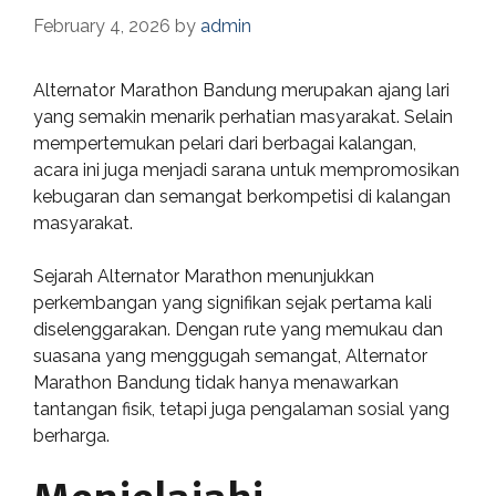
February 4, 2026
by
admin
Alternator Marathon Bandung merupakan ajang lari
yang semakin menarik perhatian masyarakat. Selain
mempertemukan pelari dari berbagai kalangan,
acara ini juga menjadi sarana untuk mempromosikan
kebugaran dan semangat berkompetisi di kalangan
masyarakat.
Sejarah Alternator Marathon menunjukkan
perkembangan yang signifikan sejak pertama kali
diselenggarakan. Dengan rute yang memukau dan
suasana yang menggugah semangat, Alternator
Marathon Bandung tidak hanya menawarkan
tantangan fisik, tetapi juga pengalaman sosial yang
berharga.