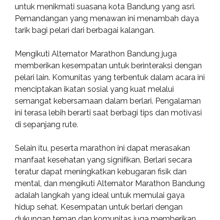
untuk menikmati suasana kota Bandung yang asri.
Pemandangan yang menawan ini menambah daya
tarik bagi pelari dari berbagai kalangan.
Mengikuti Alternator Marathon Bandung juga
memberikan kesempatan untuk berinteraksi dengan
pelari lain. Komunitas yang terbentuk dalam acara ini
menciptakan ikatan sosial yang kuat melalui
semangat kebersamaan dalam berlari. Pengalaman
ini terasa lebih berarti saat berbagi tips dan motivasi
di sepanjang rute.
Selain itu, peserta marathon ini dapat merasakan
manfaat kesehatan yang signifikan. Berlari secara
teratur dapat meningkatkan kebugaran fisik dan
mental, dan mengikuti Alternator Marathon Bandung
adalah langkah yang ideal untuk memulai gaya
hidup sehat. Kesempatan untuk berlari dengan
dukungan teman dan komunitas juga memberikan