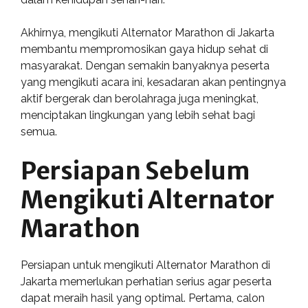
Akhirnya, mengikuti Alternator Marathon di Jakarta
membantu mempromosikan gaya hidup sehat di
masyarakat. Dengan semakin banyaknya peserta
yang mengikuti acara ini, kesadaran akan pentingnya
aktif bergerak dan berolahraga juga meningkat,
menciptakan lingkungan yang lebih sehat bagi
semua.
Persiapan Sebelum
Mengikuti Alternator
Marathon
Persiapan untuk mengikuti Alternator Marathon di
Jakarta memerlukan perhatian serius agar peserta
dapat meraih hasil yang optimal. Pertama, calon