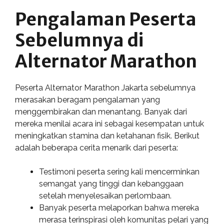
Pengalaman Peserta
Sebelumnya di
Alternator Marathon
Peserta Alternator Marathon Jakarta sebelumnya
merasakan beragam pengalaman yang
menggembirakan dan menantang. Banyak dari
mereka menilai acara ini sebagai kesempatan untuk
meningkatkan stamina dan ketahanan fisik. Berikut
adalah beberapa cerita menarik dari peserta:
Testimoni peserta sering kali mencerminkan
semangat yang tinggi dan kebanggaan
setelah menyelesaikan perlombaan.
Banyak peserta melaporkan bahwa mereka
merasa terinspirasi oleh komunitas pelari yang