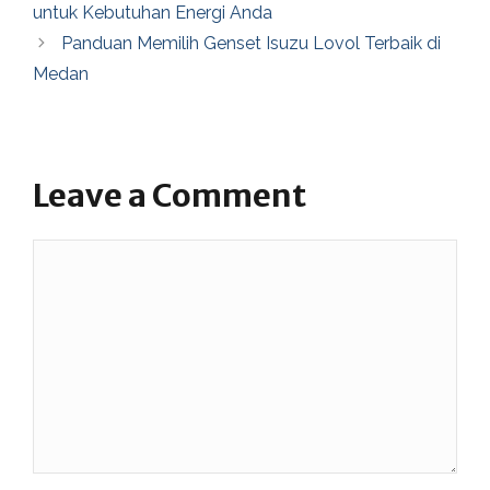
untuk Kebutuhan Energi Anda
Panduan Memilih Genset Isuzu Lovol Terbaik di
Medan
Leave a Comment
Comment