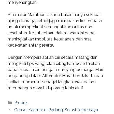
menyenangkan.
Alternator Marathon Jakarta bukan hanya sekadar
ajang olahraga, tetapi juga merupakan kesempatan
untuk memperkuat semangat komunitas dan
kesehatan. Keikutsertaan dalam acara ini dapat
meningkatkan mobilitas, ketahanan, dan rasa
kedekatan antar peserta.
Dengan mempersiapkan diri secara matang dan
mengikuti tips yang telah dibagikan, peserta akan
dapat merasakan pengalaman yang berharga. Mari
bergabung dalam Alternator Marathon Jakarta dan
jadikan momen ini sebagai langkah awal dalam
membangun gaya hidup yang lebih aktif.
Categories
Produk
Genset Yanmar di Padang: Solusi Terpercaya