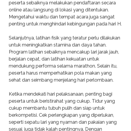
peserta sebaiknya melakukan pendaftaran secara
online atau langsung di lokasi yang ditentukan.
Mengetahui waktu dan tempat acara juga sangat
penting untuk menghindari kebingungan pada hari H.
Selanjutnya, latihan fisik yang teratur perlu dilakukan
untuk meningkatkan stamina dan daya tahan.
Program latihan sebaiknya mencakup lari jarak jauh,
berjalan cepat, dan latihan kekuatan untuk
mendukung performa selama marathon. Selain itu,
peserta harus memperhatikan pola makan yang
sehat dan seimbang menjelang hari perlombaan.
Ketika mendekati hari pelaksanaan, penting bagi
peserta untuk beristirahat yang cukup. Tidur yang
cukup membantu tubuh pulih dan siap untuk
berkompetisi. Cek perlengkapan yang diperlukan,
seperti sepatu lari yang nyaman dan pakaian yang
sesuai, juga tidak kalah pentingnya. Dengan