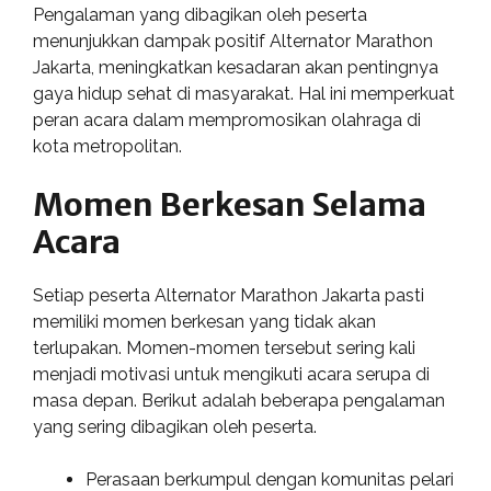
Pengalaman yang dibagikan oleh peserta
menunjukkan dampak positif Alternator Marathon
Jakarta, meningkatkan kesadaran akan pentingnya
gaya hidup sehat di masyarakat. Hal ini memperkuat
peran acara dalam mempromosikan olahraga di
kota metropolitan.
Momen Berkesan Selama
Acara
Setiap peserta Alternator Marathon Jakarta pasti
memiliki momen berkesan yang tidak akan
terlupakan. Momen-momen tersebut sering kali
menjadi motivasi untuk mengikuti acara serupa di
masa depan. Berikut adalah beberapa pengalaman
yang sering dibagikan oleh peserta.
Perasaan berkumpul dengan komunitas pelari