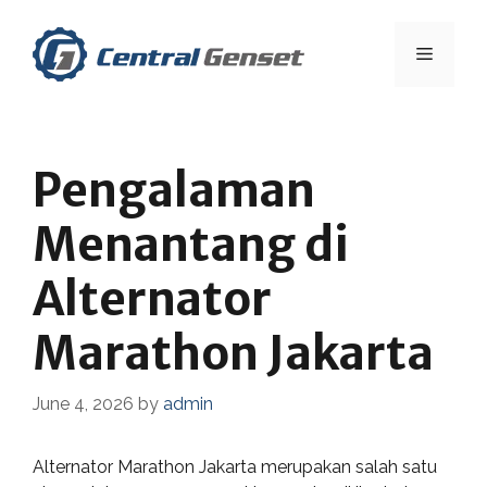
Skip
to
Menu
content
Pengalaman
Menantang di
Alternator
Marathon Jakarta
June 4, 2026
by
admin
Alternator Marathon Jakarta merupakan salah satu