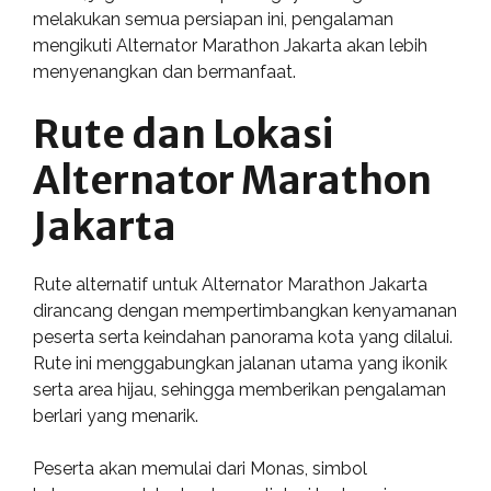
melakukan semua persiapan ini, pengalaman
mengikuti Alternator Marathon Jakarta akan lebih
menyenangkan dan bermanfaat.
Rute dan Lokasi
Alternator Marathon
Jakarta
Rute alternatif untuk Alternator Marathon Jakarta
dirancang dengan mempertimbangkan kenyamanan
peserta serta keindahan panorama kota yang dilalui.
Rute ini menggabungkan jalanan utama yang ikonik
serta area hijau, sehingga memberikan pengalaman
berlari yang menarik.
Peserta akan memulai dari Monas, simbol