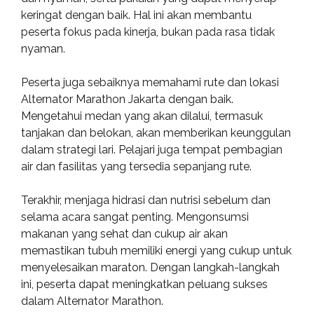
keringat dengan baik. Hal ini akan membantu
peserta fokus pada kinerja, bukan pada rasa tidak
nyaman.
Peserta juga sebaiknya memahami rute dan lokasi
Alternator Marathon Jakarta dengan baik.
Mengetahui medan yang akan dilalui, termasuk
tanjakan dan belokan, akan memberikan keunggulan
dalam strategi lari. Pelajari juga tempat pembagian
air dan fasilitas yang tersedia sepanjang rute.
Terakhir, menjaga hidrasi dan nutrisi sebelum dan
selama acara sangat penting. Mengonsumsi
makanan yang sehat dan cukup air akan
memastikan tubuh memiliki energi yang cukup untuk
menyelesaikan maraton. Dengan langkah-langkah
ini, peserta dapat meningkatkan peluang sukses
dalam Alternator Marathon.