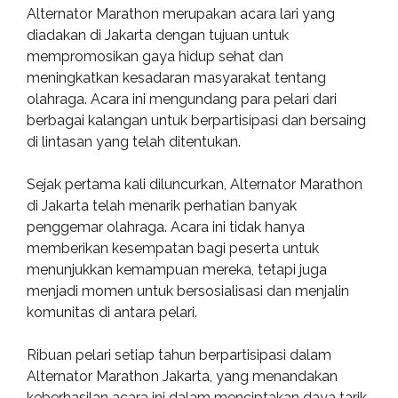
Alternator Marathon merupakan acara lari yang
diadakan di Jakarta dengan tujuan untuk
mempromosikan gaya hidup sehat dan
meningkatkan kesadaran masyarakat tentang
olahraga. Acara ini mengundang para pelari dari
berbagai kalangan untuk berpartisipasi dan bersaing
di lintasan yang telah ditentukan.
Sejak pertama kali diluncurkan, Alternator Marathon
di Jakarta telah menarik perhatian banyak
penggemar olahraga. Acara ini tidak hanya
memberikan kesempatan bagi peserta untuk
menunjukkan kemampuan mereka, tetapi juga
menjadi momen untuk bersosialisasi dan menjalin
komunitas di antara pelari.
Ribuan pelari setiap tahun berpartisipasi dalam
Alternator Marathon Jakarta, yang menandakan
keberhasilan acara ini dalam menciptakan daya tarik