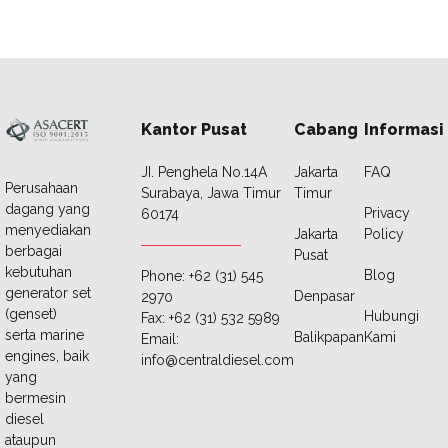
Kantor Pusat
Cabang
Informasi
JI. Penghela No.14A
Jakarta
FAQ
Perusahaan
Surabaya, Jawa Timur
Timur
dagang yang
Privacy
60174
menyediakan
Jakarta
Policy
berbagai
Pusat
kebutuhan
Blog
Phone: +62 (31) 545
generator set
Denpasar
2970
(genset)
Hubungi
Fax: +62 (31) 532 5989
serta marine
Balikpapan
Kami
Email:
engines, baik
info@centraldiesel.com
yang
bermesin
diesel
ataupun