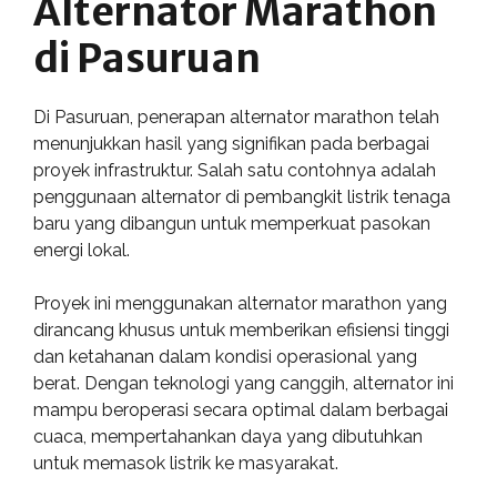
Alternator Marathon
di Pasuruan
Di Pasuruan, penerapan alternator marathon telah
menunjukkan hasil yang signifikan pada berbagai
proyek infrastruktur. Salah satu contohnya adalah
penggunaan alternator di pembangkit listrik tenaga
baru yang dibangun untuk memperkuat pasokan
energi lokal.
Proyek ini menggunakan alternator marathon yang
dirancang khusus untuk memberikan efisiensi tinggi
dan ketahanan dalam kondisi operasional yang
berat. Dengan teknologi yang canggih, alternator ini
mampu beroperasi secara optimal dalam berbagai
cuaca, mempertahankan daya yang dibutuhkan
untuk memasok listrik ke masyarakat.