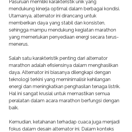
Pasuruan memiliki karakteristik unik yang
mendukung kinerja optimal dalam berbagai kondisi.
Utamanya, alternator ini dirancang untuk
memberikan daya yang stabil dan konsisten,
sehingga mampu mendukung kegiatan marathon
yang memerlukan penyediaan energi secara terus-
menerus.
Salah satu karakteristik penting dari alternator
marathon adalah efisiensinya dalam menghasilkan
daya. Alternator ini biasanya dilengkapi dengan
teknologi terkini yang meminimalisir kehilangan
energi dan meningkatkan penghasilan tenaga listrik.
Hal ini sangat krusial untuk memastikan semua
peralatan dalam acara marathon berfungsi dengan
baik.
Kemudian, ketahanan terhadap cuaca juga menjadi
fokus dalam desain alternator ini. Dalam konteks