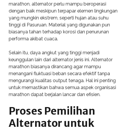
marathon, alternator perlu mampu beroperasi
dengan baik meskipun terpapar elemen lingkungan
yang mungkin ekstrem, seperti hujan atau suhu
tinggi di Pasuruan. Material yang digunakan pun
biasanya tahan terhadap korosi dan penurunan
performa akibat cuaca.
Selain itu, daya angkut yang tinggi menjadi
keunggulan lain dari alternator jenis ini. Alternator
marathon biasanya dirancang agar mampu
menangani fluktuasi beban secara efektif tanpa
mengurangi kualitas output tenaga. Hal ini penting
untuk memastikan bahwa semua aspek organisasi
marathon dapat berjalan lancar dan efisien.
Proses Pemilihan
Alternator untuk