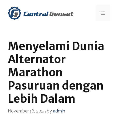
Skip
to
Menu
content
Menyelami Dunia
Alternator
Marathon
Pasuruan dengan
Lebih Dalam
November 18, 2025
by
admin