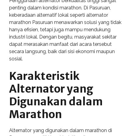
Penggunaan alternator berkualitas tinggi sangat
penting dalam kondisi marathon. Di Pasuruan,
keberadaan alternatif lokal seperti alternator
marathon Pasuruan menawarkan solusi yang tidak
hanya efisien, tetapi juga mampu mendukung
industri lokal. Dengan begitu, masyarakat sekitar
dapat merasakan manfaat dari acara tersebut
secara langsung, baik dari sisi ekonomi maupun
sosial.
Karakteristik
Alternator yang
Digunakan dalam
Marathon
Alternator yang digunakan dalam marathon di