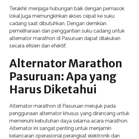
Terakhir, menjaga hubungan baik dengan pemasok
lokal juga memungkinkan akses cepat ke suku
cadang saat dibutuhkan. Dengan demikian,
pemeliharaan dan penggantian suku cadang untuk
alternator marathon di Pasuruan dapat dilakukan
secara efisien dan efektif.
Alternator Marathon
Pasuruan: Apa yang
Harus Diketahui
Alternator marathon di Pasuruan merujuk pada
penggunaan alternator khusus yang dirancang untuk
memenuhi kebutuhan daya selama acara marathon.
Alternator ini sangat penting untuk menjamin
kelancaran operasional perangkat elektronik dan