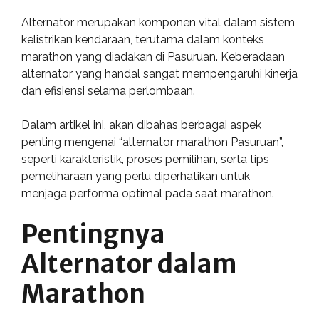
Alternator merupakan komponen vital dalam sistem
kelistrikan kendaraan, terutama dalam konteks
marathon yang diadakan di Pasuruan. Keberadaan
alternator yang handal sangat mempengaruhi kinerja
dan efisiensi selama perlombaan.
Dalam artikel ini, akan dibahas berbagai aspek
penting mengenai “alternator marathon Pasuruan”,
seperti karakteristik, proses pemilihan, serta tips
pemeliharaan yang perlu diperhatikan untuk
menjaga performa optimal pada saat marathon.
Pentingnya
Alternator dalam
Marathon