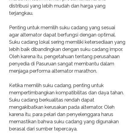
distribusi yang lebih mudah dan harga yang
terjangkau.
Penting untuk memilih suku cadang yang sesuai
agar alternator dapat berfungsi dengan optimal.
Suku cadang lokal sering memiliki ketersediaan yang
lebih baik dibandingkan dengan suku cadang impor.
Oleh karena itu, pengetahuan tentang perusahaan
penyedia di Pasuruan sangat membantu dalam
menjaga performa alternator marathon.
Ketika memilih suku cadang, penting untuk
mempertimbangkan kompatibilitas dan daya tahan.
Suku cadang berkualitas rendah dapat
mengakibatkan kerusakan pada alternator. Oleh
karena itu, para pelari dan penyelenggara harus
memastikan bahwa suku cadang yang digunakan
berasal dari sumber tepercaya.