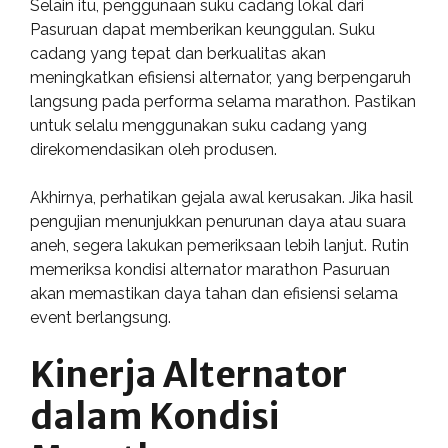
Selain itu, penggunaan suku cadang lokal dari
Pasuruan dapat memberikan keunggulan. Suku
cadang yang tepat dan berkualitas akan
meningkatkan efisiensi alternator, yang berpengaruh
langsung pada performa selama marathon. Pastikan
untuk selalu menggunakan suku cadang yang
direkomendasikan oleh produsen.
Akhirnya, perhatikan gejala awal kerusakan. Jika hasil
pengujian menunjukkan penurunan daya atau suara
aneh, segera lakukan pemeriksaan lebih lanjut. Rutin
memeriksa kondisi alternator marathon Pasuruan
akan memastikan daya tahan dan efisiensi selama
event berlangsung.
Kinerja Alternator
dalam Kondisi