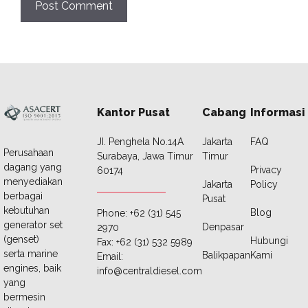
Kantor Pusat
Cabang
Informasi
JI. Penghela No.14A
Jakarta
FAQ
Perusahaan
Surabaya, Jawa Timur
Timur
dagang yang
Privacy
60174
menyediakan
Jakarta
Policy
berbagai
Pusat
kebutuhan
Blog
Phone: +62 (31) 545
generator set
Denpasar
2970
(genset)
Hubungi
Fax: +62 (31) 532 5989
serta marine
Balikpapan
Kami
Email:
engines, baik
info@centraldiesel.com
yang
bermesin