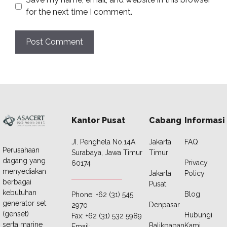
for the next time I comment.
Kantor Pusat
Cabang
Informasi
JI. Penghela No.14A
Jakarta
FAQ
Perusahaan
Surabaya, Jawa Timur
Timur
dagang yang
Privacy
60174
menyediakan
Jakarta
Policy
berbagai
Pusat
kebutuhan
Blog
Phone: +62 (31) 545
generator set
Denpasar
2970
(genset)
Hubungi
Fax: +62 (31) 532 5989
serta marine
Balikpapan
Kami
Email: