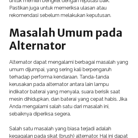
untuk memilih bengkel dengan reputasi baik.
Pastikan juga untuk memeriksa ulasan atau
rekomendasi sebelum melakukan keputusan.
Masalah Umum pada
Alternator
Alternator dapat mengalami berbagai masalah yang
umum dijumpai, yang sering kali berpengaruh
terhadap performa kendaraan. Tanda-tanda
kerusakan pada alternator antara lain lampu
indikator baterai yang menyala, suara berisik saat
mesin dihidupkan, dan baterai yang cepat habis. Jika
Anda mengalami salah satu dari masalah ini,
sebaiknya diperiksa segera.
Salah satu masalah yang biasa terjadi adalah
kegagalan pada sikat (brush) alternator. Hal ini dapat