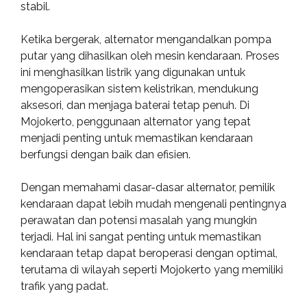
stabil.
Ketika bergerak, alternator mengandalkan pompa
putar yang dihasilkan oleh mesin kendaraan. Proses
ini menghasilkan listrik yang digunakan untuk
mengoperasikan sistem kelistrikan, mendukung
aksesori, dan menjaga baterai tetap penuh. Di
Mojokerto, penggunaan alternator yang tepat
menjadi penting untuk memastikan kendaraan
berfungsi dengan baik dan efisien.
Dengan memahami dasar-dasar alternator, pemilik
kendaraan dapat lebih mudah mengenali pentingnya
perawatan dan potensi masalah yang mungkin
terjadi. Hal ini sangat penting untuk memastikan
kendaraan tetap dapat beroperasi dengan optimal,
terutama di wilayah seperti Mojokerto yang memiliki
trafik yang padat.