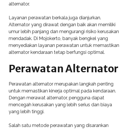
alternator.
Layanan perawatan berkala juga dianjurkan.
Alternator yang dirawat dengan baik akan memiliki
umur lebih panjang dan mengurangi risiko kerusakan
mendadak. Di Mojokerto, banyak bengkel yang
menyediakan layanan perawatan untuk memastikan
alternator kendaraan tetap berfungsi optimal.
Perawatan Alternator
Perawatan alternator merupakan langkah penting
untuk memastikan kinerja optimal pada kendaraan.
Dengan merawat alternator, pengguna dapat
mencegah kerusakan yang lebih serius dan biaya
yang lebih tinggi.
Salah satu metode perawatan yang disarankan