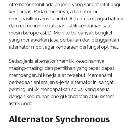
Alternator mobil adalah jenis yang sangat vital bagi
kendaraan. Pada umumnya, alternator ini
menghasilkan arus searah (DC) untuk mengisi baterai
dan memenuhi kebutuhan listrik kendaraan saat
mesin beroperasi. Di Mojokerto, banyak bengkel
yang menawarkan jasa perbaikan dan penggantian
alternator mobil agar kendaraan berfungsi optimal.
Setiap jenis alternator memiliki kelebihannya
masing-masing, dan pemilihan yang tepat dapat
mempengaruhi kinerja alat tersebut. Memahami
perbedaan antara jenis-jenis alternator ini sangat
penting untuk mendapatkan solusi yang sesuai
dengan kebutuhan energi kendaraan atau sistem
listrik Anda.
Alternator Synchronous