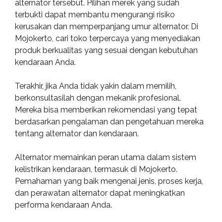
alternator tersebut. Pilihan merek yang sudah
terbukti dapat membantu mengurangi risiko
kerusakan dan memperpanjang umur alternator. Di
Mojokerto, cari toko terpercaya yang menyediakan
produk berkualitas yang sesuai dengan kebutuhan
kendaraan Anda.
Terakhir, jika Anda tidak yakin dalam memilih,
berkonsultasilah dengan mekanik profesional.
Mereka bisa memberikan rekomendasi yang tepat
berdasarkan pengalaman dan pengetahuan mereka
tentang alternator dan kendaraan.
Alternator memainkan peran utama dalam sistem
kelistrikan kendaraan, termasuk di Mojokerto.
Pemahaman yang baik mengenai jenis, proses kerja,
dan perawatan alternator dapat meningkatkan
performa kendaraan Anda.