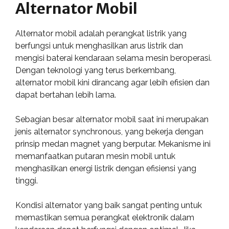
Alternator Mobil
Alternator mobil adalah perangkat listrik yang
berfungsi untuk menghasilkan arus listrik dan
mengisi baterai kendaraan selama mesin beroperasi.
Dengan teknologi yang terus berkembang,
alternator mobil kini dirancang agar lebih efisien dan
dapat bertahan lebih lama.
Sebagian besar alternator mobil saat ini merupakan
jenis alternator synchronous, yang bekerja dengan
prinsip medan magnet yang berputar. Mekanisme ini
memanfaatkan putaran mesin mobil untuk
menghasilkan energi listrik dengan efisiensi yang
tinggi.
Kondisi alternator yang baik sangat penting untuk
memastikan semua perangkat elektronik dalam