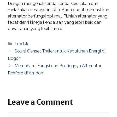
Dengan mengenali tanda-tanda kerusakan dan
melakukan perawatan rutin, Anda dapat memastikan
alternator berfungsi optimal. Pilihlah alternator yang
tepat demi kinerja kendaraan yang lebih baik dan
daya tahan yang lebih lama.
Categories
Produk
Solusi Genset Trailer untuk Kebutuhan Energi di
Bogor
Memahami Fungsi dan Pentingnya Alternator
Rexford di Ambon
Leave a Comment
Comment