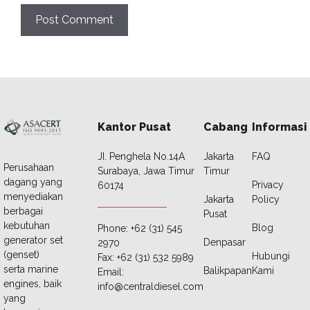
Kantor Pusat
Cabang
Informasi
JI. Penghela No.14A
Jakarta
FAQ
Perusahaan
Surabaya, Jawa Timur
Timur
dagang yang
Privacy
60174
menyediakan
Jakarta
Policy
berbagai
Pusat
kebutuhan
Blog
Phone: +62 (31) 545
generator set
Denpasar
2970
(genset)
Hubungi
Fax: +62 (31) 532 5989
serta marine
Balikpapan
Kami
Email:
engines, baik
info@centraldiesel.com
yang