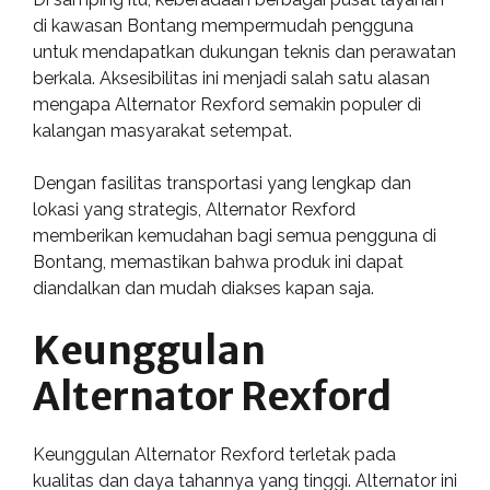
di kawasan Bontang mempermudah pengguna
untuk mendapatkan dukungan teknis dan perawatan
berkala. Aksesibilitas ini menjadi salah satu alasan
mengapa Alternator Rexford semakin populer di
kalangan masyarakat setempat.
Dengan fasilitas transportasi yang lengkap dan
lokasi yang strategis, Alternator Rexford
memberikan kemudahan bagi semua pengguna di
Bontang, memastikan bahwa produk ini dapat
diandalkan dan mudah diakses kapan saja.
Keunggulan
Alternator Rexford
Keunggulan Alternator Rexford terletak pada
kualitas dan daya tahannya yang tinggi. Alternator ini