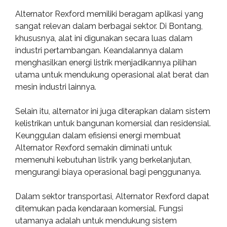
Alternator Rexford memiliki beragam aplikasi yang
sangat relevan dalam berbagai sektor. Di Bontang,
khususnya, alat ini digunakan secara luas dalam
industri pertambangan. Keandalannya dalam
menghasilkan energi listrik menjadikannya pilihan
utama untuk mendukung operasional alat berat dan
mesin industri lainnya.
Selain itu, alternator ini juga diterapkan dalam sistem
kelistrikan untuk bangunan komersial dan residensial.
Keunggulan dalam efisiensi energi membuat
Alternator Rexford semakin diminati untuk
memenuhi kebutuhan listrik yang berkelanjutan,
mengurangi biaya operasional bagi penggunanya.
Dalam sektor transportasi, Alternator Rexford dapat
ditemukan pada kendaraan komersial. Fungsi
utamanya adalah untuk mendukung sistem