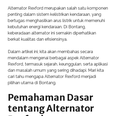
Alternator Rexford merupakan salah satu komponen
penting dalam sistem kelistrikan kendaraan, yang
bertugas menghasilkan arus listrik untuk memenuhi
kebutuhan energi kendaraan. Di Bontang,
keberadaan alternator ini semakin diperhatikan
berkat kualitas dan efisiensinya.
Dalam artikel ini, kita akan membahas secara
mendalam mengenai berbagai aspek Alternator
Rexford, termasuk sejarah, keunggulan, serta aplikasi
dan masalah umum yang sering dihadapi. Mari kita
cari tahu mengapa Alternator Rexford menjadi
pilihan utama di Bontang.
Pemahaman Dasar
tentang Alternator