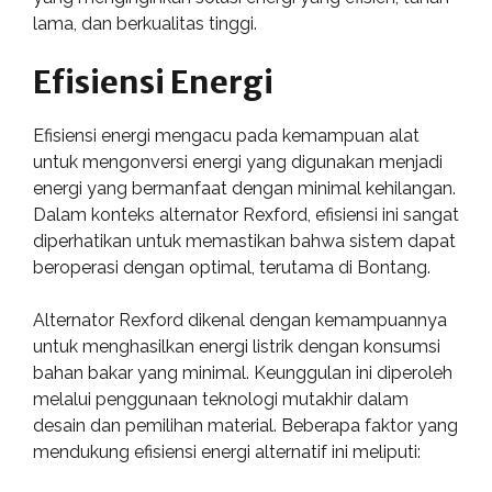
lama, dan berkualitas tinggi.
Efisiensi Energi
Efisiensi energi mengacu pada kemampuan alat
untuk mengonversi energi yang digunakan menjadi
energi yang bermanfaat dengan minimal kehilangan.
Dalam konteks alternator Rexford, efisiensi ini sangat
diperhatikan untuk memastikan bahwa sistem dapat
beroperasi dengan optimal, terutama di Bontang.
Alternator Rexford dikenal dengan kemampuannya
untuk menghasilkan energi listrik dengan konsumsi
bahan bakar yang minimal. Keunggulan ini diperoleh
melalui penggunaan teknologi mutakhir dalam
desain dan pemilihan material. Beberapa faktor yang
mendukung efisiensi energi alternatif ini meliputi: