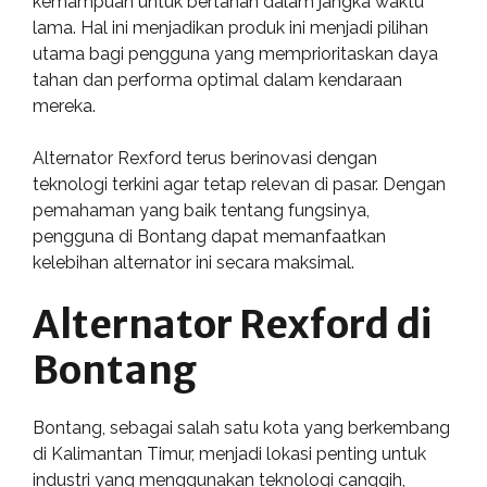
kemampuan untuk bertahan dalam jangka waktu
lama. Hal ini menjadikan produk ini menjadi pilihan
utama bagi pengguna yang memprioritaskan daya
tahan dan performa optimal dalam kendaraan
mereka.
Alternator Rexford terus berinovasi dengan
teknologi terkini agar tetap relevan di pasar. Dengan
pemahaman yang baik tentang fungsinya,
pengguna di Bontang dapat memanfaatkan
kelebihan alternator ini secara maksimal.
Alternator Rexford di
Bontang
Bontang, sebagai salah satu kota yang berkembang
di Kalimantan Timur, menjadi lokasi penting untuk
industri yang menggunakan teknologi canggih,