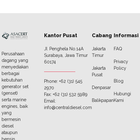
Kantor Pusat
Cabang
Informasi
JI. Penghela No.14A
Jakarta
FAQ
Perusahaan
Surabaya, Jawa Timur
Timur
dagang yang
Privacy
60174
menyediakan
Jakarta
Policy
berbagai
Pusat
kebutuhan
Blog
Phone: +62 (31) 545
generator set
Denpasar
2970
(genset)
Hubungi
Fax: +62 (31) 532 5989
serta marine
Balikpapan
Kami
Email:
engines, baik
info@centraldiesel.com
yang
bermesin
diesel
ataupun
bensin.