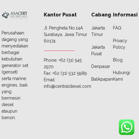
Kantor Pusat
Cabang
Informasi
JI. Penghela No.14A
Jakarta
FAQ
Perusahaan
Surabaya, Jawa Timur
Timur
dagang yang
Privacy
60174
menyediakan
Jakarta
Policy
berbagai
Pusat
kebutuhan
Blog
Phone: +62 (31) 545
generator set
Denpasar
2970
(genset)
Hubungi
Fax: +62 (31) 532 5989
serta marine
Balikpapan
Kami
Email:
engines, baik
info@centraldiesel.com
yang
bermesin
diesel
ataupun
bensin.