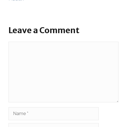
Leave a Comment
Comment
Name
Email