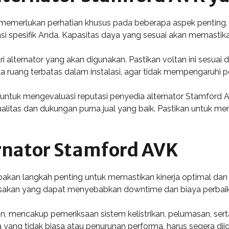
 memerlukan perhatian khusus pada beberapa aspek penting.
i spesifik Anda. Kapasitas daya yang sesuai akan memastikan
i alternator yang akan digunakan. Pastikan voltan ini sesuai 
ika ruang terbatas dalam instalasi, agar tidak mempengaruhi 
 untuk mengevaluasi reputasi penyedia alternator Stamford A
litas dan dukungan purna jual yang baik. Pastikan untuk m
rnator Stamford AVK
kan langkah penting untuk memastikan kinerja optimal dan m
sakan yang dapat menyebabkan downtime dan biaya perbaika
tin, mencakup pemeriksaan sistem kelistrikan, pelumasan, s
a yang tidak biasa atau penurunan performa, harus segera dii