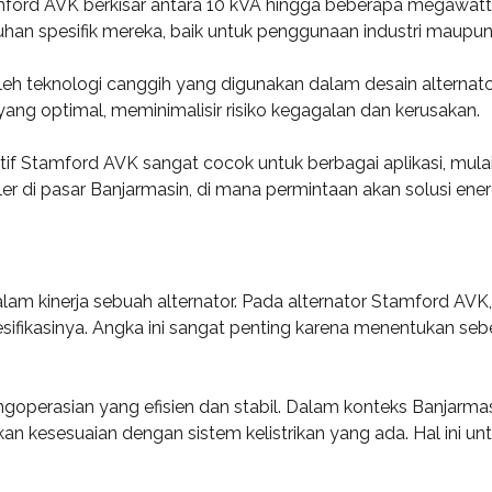
mford AVK berkisar antara 10 kVA hingga beberapa megawatt
uhan spesifik mereka, baik untuk penggunaan industri maupun
leh teknologi canggih yang digunakan dalam desain alternato
ang optimal, meminimalisir risiko kegagalan dan kerusakan.
tif Stamford AVK sangat cocok untuk berbagai aplikasi, mulai
er di pasar Banjarmasin, di mana permintaan akan solusi ener
am kinerja sebuah alternator. Pada alternator Stamford AVK,
ifikasinya. Angka ini sangat penting karena menentukan sebe
operasian yang efisien dan stabil. Dalam konteks Banjarma
n kesesuaian dengan sistem kelistrikan yang ada. Hal ini u