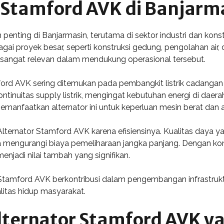
r Stamford AVK di Banjarm
penting di Banjarmasin, terutama di sektor industri dan konstru
gai proyek besar, seperti konstruksi gedung, pengolahan air
sangat relevan dalam mendukung operasional tersebut.
ord AVK sering ditemukan pada pembangkit listrik cadangan
ntinuitas supply listrik, mengingat kebutuhan energi di daera
anfaatkan alternator ini untuk keperluan mesin berat dan al
ternator Stamford AVK karena efisiensinya. Kualitas daya yan
a mengurangi biaya pemeliharaan jangka panjang. Dengan kond
enjadi nilai tambah yang signifikan.
or Stamford AVK berkontribusi dalam pengembangan infrastruk
itas hidup masyarakat.
lternator Stamford AVK y