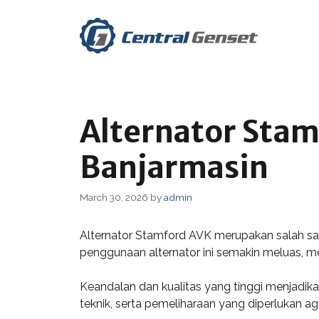
Skip
to
content
Alternator Stam
Banjarmasin
March 30, 2026
by
admin
Alternator Stamford AVK merupakan salah satu
penggunaan alternator ini semakin meluas, 
Keandalan dan kualitas yang tinggi menjadika
teknik, serta pemeliharaan yang diperlukan aga