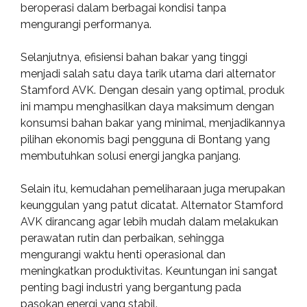
beroperasi dalam berbagai kondisi tanpa
mengurangi performanya.
Selanjutnya, efisiensi bahan bakar yang tinggi
menjadi salah satu daya tarik utama dari alternator
Stamford AVK. Dengan desain yang optimal, produk
ini mampu menghasilkan daya maksimum dengan
konsumsi bahan bakar yang minimal, menjadikannya
pilihan ekonomis bagi pengguna di Bontang yang
membutuhkan solusi energi jangka panjang.
Selain itu, kemudahan pemeliharaan juga merupakan
keunggulan yang patut dicatat. Alternator Stamford
AVK dirancang agar lebih mudah dalam melakukan
perawatan rutin dan perbaikan, sehingga
mengurangi waktu henti operasional dan
meningkatkan produktivitas. Keuntungan ini sangat
penting bagi industri yang bergantung pada
pasokan energi yang stabil.