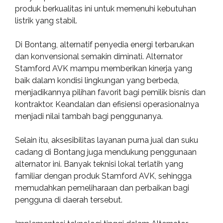
produk berkualitas ini untuk memenuhi kebutuhan
listrik yang stabil.
Di Bontang, alternatif penyedia energi terbarukan
dan konvensional semakin diminati. Alternator
Stamford AVK mampu memberikan kinerja yang
baik dalam kondisi lingkungan yang berbeda,
menjadikannya pilihan favorit bagi pemilik bisnis dan
kontraktor. Keandalan dan efisiensi operasionalnya
menjadi nilai tambah bagi penggunanya.
Selain itu, aksesibilitas layanan purna jual dan suku
cadang di Bontang juga mendukung penggunaan
alternator ini. Banyak teknisi lokal terlatih yang
familiar dengan produk Stamford AVK, sehingga
memudahkan pemeliharaan dan perbaikan bagi
pengguna di daerah tersebut.