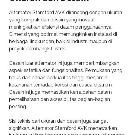
Alternator Stamford AVK dirancang dengan ukuran
yang kompak dan desain yang inovatif,
meningkatkan efisiensi dalam penggunaannya.
Dimensi yang optimal memungkinkan instalasi di
berbagai lingkungan, baik di industri maupun di
proyek pembangkit listrik.
Desain luar alternator ini juga mempertimbangkan
aspek estetika dan fungsionalitas. Permukaan yang
halus dan bahan berkualitas tinggi menjamin
ketahanan terhadap korosi dan cuaca ekstrem.
Desain ini juga memastikan kemudahan dalam
pemeliharaan dan aksesibilitas bagian-bagian
penting.
Sisi teknis dari ukuran dan desain juga sangat
signifikan. Alternator Stamford AVK menawarkan