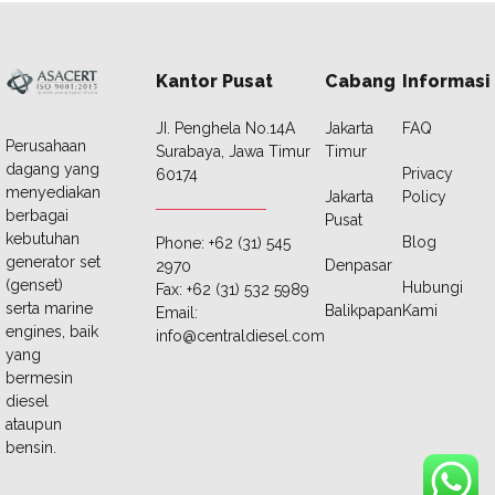
Kantor Pusat
Cabang
Informasi
JI. Penghela No.14A
Jakarta
FAQ
Perusahaan
Surabaya, Jawa Timur
Timur
dagang yang
Privacy
60174
menyediakan
Jakarta
Policy
berbagai
Pusat
kebutuhan
Blog
Phone: +62 (31) 545
generator set
Denpasar
2970
(genset)
Hubungi
Fax: +62 (31) 532 5989
serta marine
Balikpapan
Kami
Email:
engines, baik
info@centraldiesel.com
yang
bermesin
diesel
ataupun
bensin.