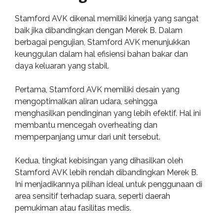
Stamford AVK dikenal memiliki kinerja yang sangat
baik jika dibandingkan dengan Merek B. Dalam
berbagai pengujian, Stamford AVK menunjukkan
keunggulan dalam hal efisiensi bahan bakar dan
daya keluaran yang stabil.
Pertama, Stamford AVK memiliki desain yang
mengoptimalkan aliran udara, sehingga
menghasilkan pendinginan yang lebih efektif. Hal ini
membantu mencegah overheating dan
memperpanjang umur dari unit tersebut.
Kedua, tingkat kebisingan yang dihasilkan oleh
Stamford AVK lebih rendah dibandingkan Merek B.
Ini menjadikannya pilihan ideal untuk penggunaan di
area sensitif terhadap suara, seperti daerah
pemukiman atau fasilitas medis.