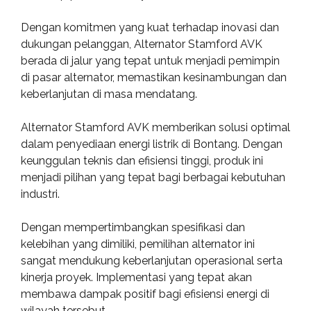
Dengan komitmen yang kuat terhadap inovasi dan
dukungan pelanggan, Alternator Stamford AVK
berada di jalur yang tepat untuk menjadi pemimpin
di pasar alternator, memastikan kesinambungan dan
keberlanjutan di masa mendatang.
Alternator Stamford AVK memberikan solusi optimal
dalam penyediaan energi listrik di Bontang. Dengan
keunggulan teknis dan efisiensi tinggi, produk ini
menjadi pilihan yang tepat bagi berbagai kebutuhan
industri.
Dengan mempertimbangkan spesifikasi dan
kelebihan yang dimiliki, pemilihan alternator ini
sangat mendukung keberlanjutan operasional serta
kinerja proyek. Implementasi yang tepat akan
membawa dampak positif bagi efisiensi energi di
wilayah tersebut.