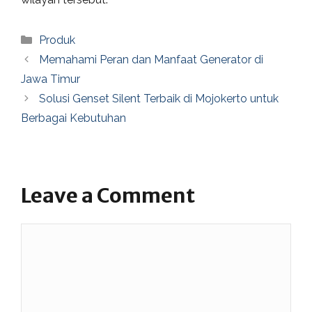
Categories
Produk
Memahami Peran dan Manfaat Generator di
Jawa Timur
Solusi Genset Silent Terbaik di Mojokerto untuk
Berbagai Kebutuhan
Leave a Comment
Comment