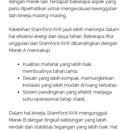
dengan merek lain, terdapat beberapa aspek yang
perlu diperhatikan untuk mengevaluasi keunggulan
dan kinerja masing-masing.
Kelebihan Stamford AVK jauh lebih menonjol dalam
hal efisiensi energi dan daya tahan. Beberapa fitur
unggulan dari Stamford AVK dibandingkan dengan
Merek A mencakup:
Kualitas material yang lebih baik,
membuatnya tahan lama.
Desain yang lebih kompak, memungkinkan
instalasi yang lebih mudah di ruang terbatas.
Sistem pendinginan yang efektif, menjaga
suhu operasional tetap stabil.
Dalam hal kinerja, Stamford AVK mengungguli
Merek B dengan tingkat kebisingan yang lebih
rendah dan stabilitas tegangan yang lebih baik. Hal