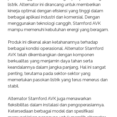
listrik. Alternator ini dirancang untuk memberikan
kinerja optimal dengan efisiensi yang tinggi dalam
berbagai aplikasi industri dan komersial. Dengan
menggunakan teknologi canggih, Stamford AVK
mampu memenuhi kebutuhan energi yang beragam.
Produk ini dikenal akan ketahanannya terhadap
berbagai kondisi operasional. Alternator Stamford
AVK telah dikembangkan dengan komponen
berkualitas yang menjamin daya tahan serta
keandalannya dalam jangka panjang. Hal ini sangat
penting, terutama pada sektor-sektor yang
memerlukan pasokan listrik yang terus menerus dan
stabil.
Alternator Stamford AVK juga menawarkan
fleksibilitas dalam instalasi dan pengoperasiannya.
Ketersediaan berbagai model dan spesifikasi