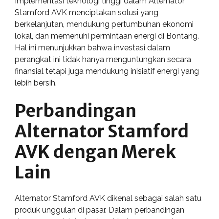
Implementasi teknologi tinggi dalam Alternator
Stamford AVK menciptakan solusi yang
berkelanjutan, mendukung pertumbuhan ekonomi
lokal, dan memenuhi permintaan energi di Bontang.
Hal ini menunjukkan bahwa investasi dalam
perangkat ini tidak hanya menguntungkan secara
finansial tetapi juga mendukung inisiatif energi yang
lebih bersih.
Perbandingan
Alternator Stamford
AVK dengan Merek
Lain
Alternator Stamford AVK dikenal sebagai salah satu
produk unggulan di pasar. Dalam perbandingan