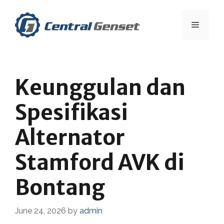
Skip
to
Menu
content
Keunggulan dan
Spesifikasi
Alternator
Stamford AVK di
Bontang
June 24, 2026
by
admin