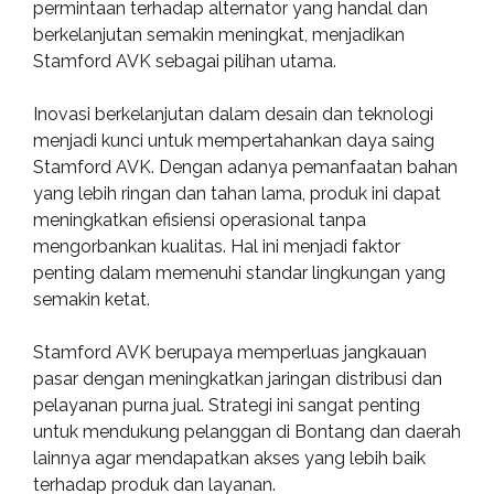
permintaan terhadap alternator yang handal dan
berkelanjutan semakin meningkat, menjadikan
Stamford AVK sebagai pilihan utama.
Inovasi berkelanjutan dalam desain dan teknologi
menjadi kunci untuk mempertahankan daya saing
Stamford AVK. Dengan adanya pemanfaatan bahan
yang lebih ringan dan tahan lama, produk ini dapat
meningkatkan efisiensi operasional tanpa
mengorbankan kualitas. Hal ini menjadi faktor
penting dalam memenuhi standar lingkungan yang
semakin ketat.
Stamford AVK berupaya memperluas jangkauan
pasar dengan meningkatkan jaringan distribusi dan
pelayanan purna jual. Strategi ini sangat penting
untuk mendukung pelanggan di Bontang dan daerah
lainnya agar mendapatkan akses yang lebih baik
terhadap produk dan layanan.