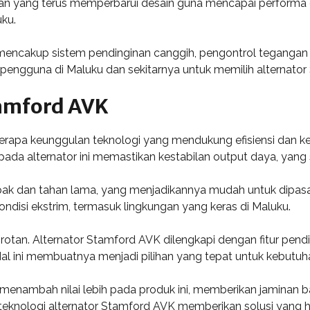
man yang terus memperbarui desain guna mencapai performa o
uku.
mencakup sistem pendinginan canggih, pengontrol tegangan o
ngguna di Maluku dan sekitarnya untuk memilih alternator
tamford AVK
erapa keunggulan teknologi yang mendukung efisiensi dan k
da alternator ini memastikan kestabilan output daya, yang sa
ak dan tahan lama, yang menjadikannya mudah untuk dipasan
ondisi ekstrim, termasuk lingkungan yang keras di Maluku.
sorotan. Alternator Stamford AVK dilengkapi dengan fitur pe
l ini membuatnya menjadi pilihan yang tepat untuk kebutuha
 menambah nilai lebih pada produk ini, memberikan jaminan
teknologi alternator Stamford AVK memberikan solusi yang 