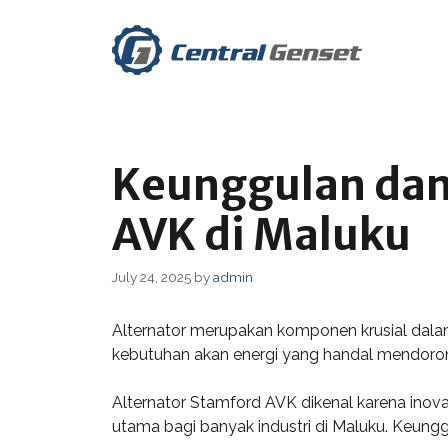
Skip
to
content
Keunggulan dan
AVK di Maluku
July 24, 2025
by
admin
Alternator merupakan komponen krusial dalam 
kebutuhan akan energi yang handal mendorong
Alternator Stamford AVK dikenal karena inov
utama bagi banyak industri di Maluku. Keun