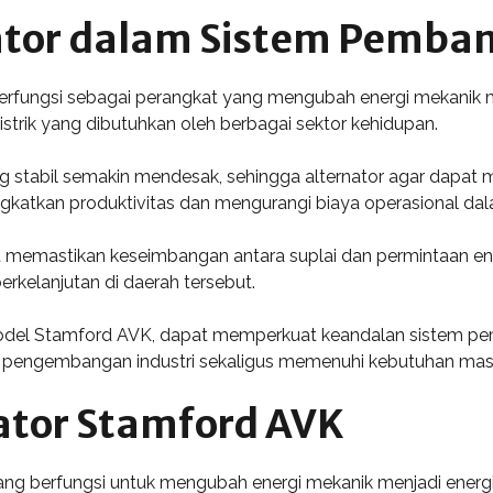
ator dalam Sistem Pemban
rfungsi sebagai perangkat yang mengubah energi mekanik menj
strik yang dibutuhkan oleh berbagai sektor kehidupan.
ng stabil semakin mendesak, sehingga alternator agar dapat m
ngkatkan produktivitas dan mengurangi biaya operasional da
at memastikan keseimbangan antara suplai dan permintaan ene
kelanjutan di daerah tersebut.
odel Stamford AVK, dapat memperkuat keandalan sistem pemb
ng pengembangan industri sekaligus memenuhi kebutuhan masya
ator Stamford AVK
ng berfungsi untuk mengubah energi mekanik menjadi energi l