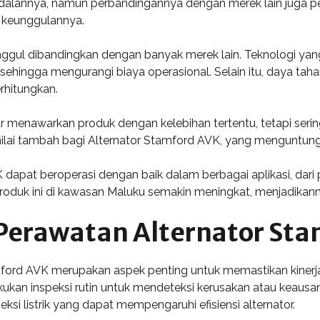
dalannya, namun perbandingannya dengan merek lain juga pen
i keunggulannya.
 unggul dibandingkan dengan banyak merek lain. Teknologi yan
sehingga mengurangi biaya operasional. Selain itu, daya tah
rhitungkan.
ar menawarkan produk dengan kelebihan tertentu, tetapi serin
 nilai tambah bagi Alternator Stamford AVK, yang menguntun
dapat beroperasi dengan baik dalam berbagai aplikasi, dari
p produk ini di kawasan Maluku semakin meningkat, menjadikann
Perawatan Alternator Sta
ord AVK merupakan aspek penting untuk memastikan kinerja 
kan inspeksi rutin untuk mendeteksi kerusakan atau keausa
si listrik yang dapat mempengaruhi efisiensi alternator.