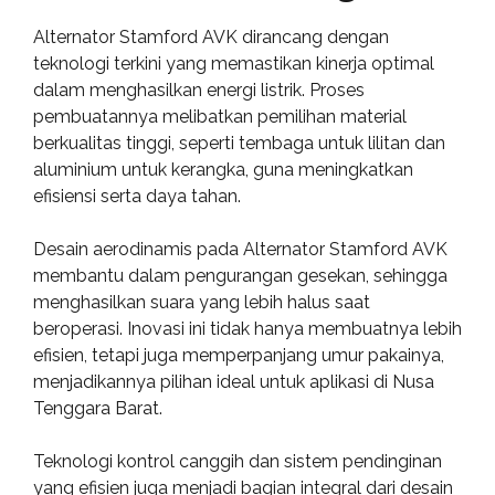
Alternator Stamford AVK dirancang dengan
teknologi terkini yang memastikan kinerja optimal
dalam menghasilkan energi listrik. Proses
pembuatannya melibatkan pemilihan material
berkualitas tinggi, seperti tembaga untuk lilitan dan
aluminium untuk kerangka, guna meningkatkan
efisiensi serta daya tahan.
Desain aerodinamis pada Alternator Stamford AVK
membantu dalam pengurangan gesekan, sehingga
menghasilkan suara yang lebih halus saat
beroperasi. Inovasi ini tidak hanya membuatnya lebih
efisien, tetapi juga memperpanjang umur pakainya,
menjadikannya pilihan ideal untuk aplikasi di Nusa
Tenggara Barat.
Teknologi kontrol canggih dan sistem pendinginan
yang efisien juga menjadi bagian integral dari desain