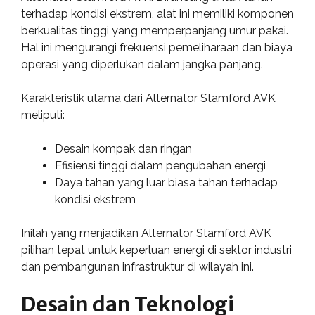
terhadap kondisi ekstrem, alat ini memiliki komponen
berkualitas tinggi yang memperpanjang umur pakai.
Hal ini mengurangi frekuensi pemeliharaan dan biaya
operasi yang diperlukan dalam jangka panjang.
Karakteristik utama dari Alternator Stamford AVK
meliputi:
Desain kompak dan ringan
Efisiensi tinggi dalam pengubahan energi
Daya tahan yang luar biasa tahan terhadap
kondisi ekstrem
Inilah yang menjadikan Alternator Stamford AVK
pilihan tepat untuk keperluan energi di sektor industri
dan pembangunan infrastruktur di wilayah ini.
Desain dan Teknologi