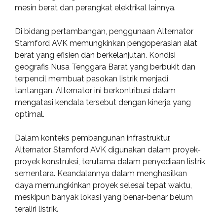
mesin berat dan perangkat elektrikal lainnya.
Di bidang pertambangan, penggunaan Alternator
Stamford AVK memungkinkan pengoperasian alat
berat yang efisien dan berkelanjutan. Kondisi
geografis Nusa Tenggara Barat yang berbukit dan
terpencil membuat pasokan listrik menjadi
tantangan. Alternator ini berkontribusi dalam
mengatasi kendala tersebut dengan kinerja yang
optimal.
Dalam konteks pembangunan infrastruktur,
Alternator Stamford AVK digunakan dalam proyek-
proyek konstruksi, terutama dalam penyediaan listrik
sementara. Keandalannya dalam menghasilkan
daya memungkinkan proyek selesai tepat waktu,
meskipun banyak lokasi yang benar-benar belum
teraliri listrik.