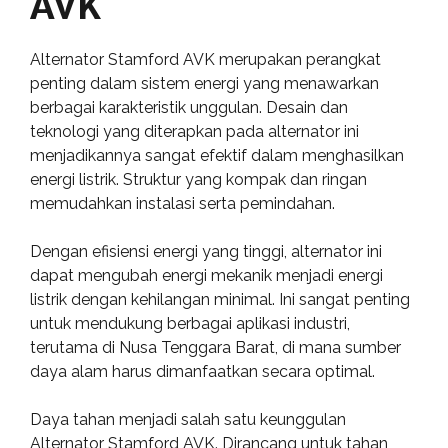
AVK
Alternator Stamford AVK merupakan perangkat
penting dalam sistem energi yang menawarkan
berbagai karakteristik unggulan. Desain dan
teknologi yang diterapkan pada alternator ini
menjadikannya sangat efektif dalam menghasilkan
energi listrik. Struktur yang kompak dan ringan
memudahkan instalasi serta pemindahan.
Dengan efisiensi energi yang tinggi, alternator ini
dapat mengubah energi mekanik menjadi energi
listrik dengan kehilangan minimal. Ini sangat penting
untuk mendukung berbagai aplikasi industri,
terutama di Nusa Tenggara Barat, di mana sumber
daya alam harus dimanfaatkan secara optimal.
Daya tahan menjadi salah satu keunggulan
Alternator Stamford AVK. Dirancang untuk tahan