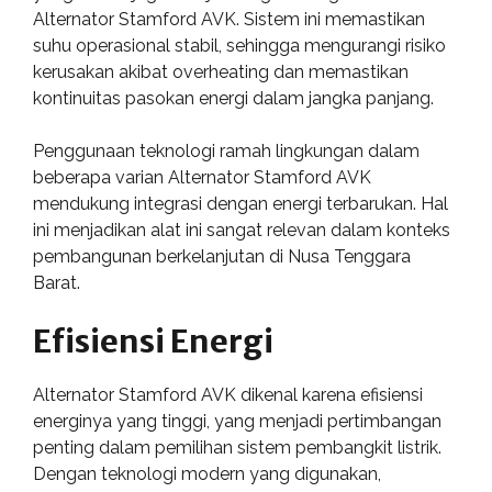
Alternator Stamford AVK. Sistem ini memastikan
suhu operasional stabil, sehingga mengurangi risiko
kerusakan akibat overheating dan memastikan
kontinuitas pasokan energi dalam jangka panjang.
Penggunaan teknologi ramah lingkungan dalam
beberapa varian Alternator Stamford AVK
mendukung integrasi dengan energi terbarukan. Hal
ini menjadikan alat ini sangat relevan dalam konteks
pembangunan berkelanjutan di Nusa Tenggara
Barat.
Efisiensi Energi
Alternator Stamford AVK dikenal karena efisiensi
energinya yang tinggi, yang menjadi pertimbangan
penting dalam pemilihan sistem pembangkit listrik.
Dengan teknologi modern yang digunakan,