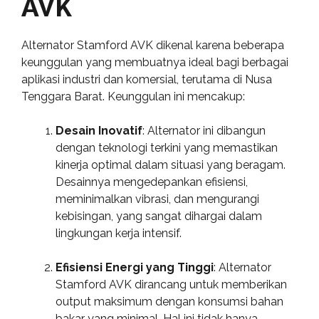
AVK
Alternator Stamford AVK dikenal karena beberapa
keunggulan yang membuatnya ideal bagi berbagai
aplikasi industri dan komersial, terutama di Nusa
Tenggara Barat. Keunggulan ini mencakup:
Desain Inovatif
: Alternator ini dibangun
dengan teknologi terkini yang memastikan
kinerja optimal dalam situasi yang beragam.
Desainnya mengedepankan efisiensi,
meminimalkan vibrasi, dan mengurangi
kebisingan, yang sangat dihargai dalam
lingkungan kerja intensif.
Efisiensi Energi yang Tinggi
: Alternator
Stamford AVK dirancang untuk memberikan
output maksimum dengan konsumsi bahan
bakar yang minimal. Hal ini tidak hanya