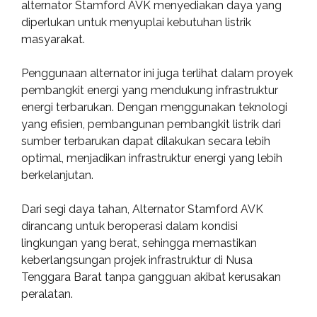
alternator Stamford AVK menyediakan daya yang
diperlukan untuk menyuplai kebutuhan listrik
masyarakat.
Penggunaan alternator ini juga terlihat dalam proyek
pembangkit energi yang mendukung infrastruktur
energi terbarukan. Dengan menggunakan teknologi
yang efisien, pembangunan pembangkit listrik dari
sumber terbarukan dapat dilakukan secara lebih
optimal, menjadikan infrastruktur energi yang lebih
berkelanjutan.
Dari segi daya tahan, Alternator Stamford AVK
dirancang untuk beroperasi dalam kondisi
lingkungan yang berat, sehingga memastikan
keberlangsungan projek infrastruktur di Nusa
Tenggara Barat tanpa gangguan akibat kerusakan
peralatan.