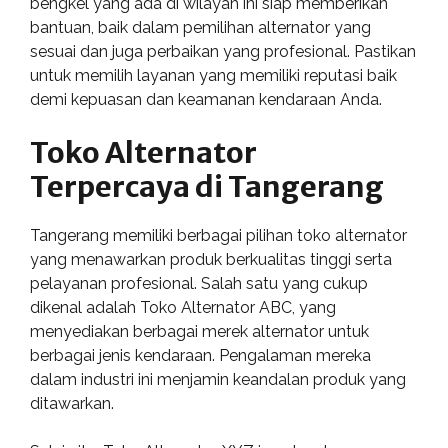
bengkel yang ada di wilayah ini siap memberikan
bantuan, baik dalam pemilihan alternator yang
sesuai dan juga perbaikan yang profesional. Pastikan
untuk memilih layanan yang memiliki reputasi baik
demi kepuasan dan keamanan kendaraan Anda.
Toko Alternator
Terpercaya di Tangerang
Tangerang memiliki berbagai pilihan toko alternator
yang menawarkan produk berkualitas tinggi serta
pelayanan profesional. Salah satu yang cukup
dikenal adalah Toko Alternator ABC, yang
menyediakan berbagai merek alternator untuk
berbagai jenis kendaraan. Pengalaman mereka
dalam industri ini menjamin keandalan produk yang
ditawarkan.