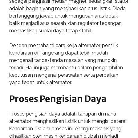
sebagai penghasil medan magnet, sedangkan stator
adalah bagian yang menghasilkan arus listrik. Dioda
bertanggung jawab untuk mengubah arus bolak-
balik menjadi arus searah, dan regulator tegangan
memastikan suplai daya tetap stabil.
Dengan memahami cara kerja alternator, pemilik
kendaraan di Tangerang dapat lebih mudah
mengenali tanda-tanda masalah yang mungkin
terjadi. Hal ini juga membantu dalam pengambilan
keputusan mengenai perawatan serta perbaikan
yang tepat untuk alternator.
Proses Pengisian Daya
Proses pengisian daya adalah tahapan di mana
alternator menghasilkan listrik untuk mengisi baterai
kendaraan. Dalam proses ini, energi mekanik yang
dihasilkan oleh mesin kendaraan diubah menjadi