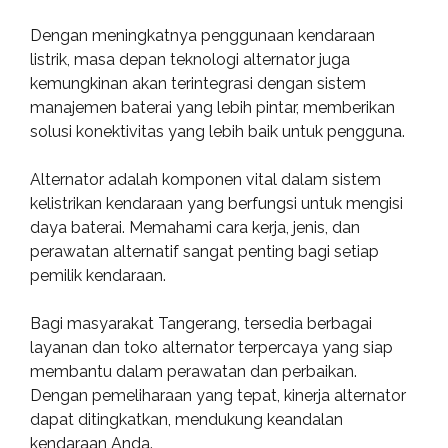
Dengan meningkatnya penggunaan kendaraan
listrik, masa depan teknologi alternator juga
kemungkinan akan terintegrasi dengan sistem
manajemen baterai yang lebih pintar, memberikan
solusi konektivitas yang lebih baik untuk pengguna.
Alternator adalah komponen vital dalam sistem
kelistrikan kendaraan yang berfungsi untuk mengisi
daya baterai. Memahami cara kerja, jenis, dan
perawatan alternatif sangat penting bagi setiap
pemilik kendaraan.
Bagi masyarakat Tangerang, tersedia berbagai
layanan dan toko alternator terpercaya yang siap
membantu dalam perawatan dan perbaikan.
Dengan pemeliharaan yang tepat, kinerja alternator
dapat ditingkatkan, mendukung keandalan
kendaraan Anda.