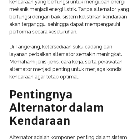
kendaraan yang berfungsi untuk mengubah energi
mekanik menjadi energi listrik. Tanpa alternator yang
berfungsi dengan baik, sistem kelistrikan kendaraan
akan terganggu, sehingga dapat mempengaruhi
performa secara keseluruhan.
Di Tangerang, ketersediaan suku cadang dan
layanan perbaikan alternator semakin meningkat.
Memahami jenis-jenis, cara kerja, serta perawatan
alternator menjadi penting untuk menjaga kondisi
kendaraan agar tetap optimal.
Pentingnya
Alternator dalam
Kendaraan
Alternator adalah komponen penting dalam sistem