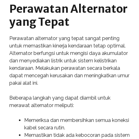
Perawatan Alternator
yang Tepat
Perawatan alternator yang tepat sangat penting
untuk memastikan kinerja kendaraan tetap optimal.
Alternator berfungsi untuk mengisi daya akumulator
dan menyediakan listrik untuk sistem kelistrikan
kendaraan. Melakukan perawatan secara berkala
dapat mencegah kerusakan dan meningkatkan umur
pakai alat ini.
Beberapa langkah yang dapat diambil untuk
merawat alternator meliputi:
Memeriksa dan membersihkan semua koneksi
kabel secara rutin.
Memastikan tidak ada kebocoran pada sistem