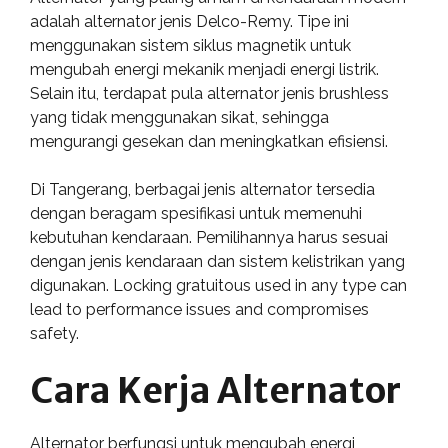
adalah alternator jenis Delco-Remy. Tipe ini
menggunakan sistem siklus magnetik untuk
mengubah energi mekanik menjadi energi listrik.
Selain itu, terdapat pula alternator jenis brushless
yang tidak menggunakan sikat, sehingga
mengurangi gesekan dan meningkatkan efisiensi.
Di Tangerang, berbagai jenis alternator tersedia
dengan beragam spesifikasi untuk memenuhi
kebutuhan kendaraan. Pemilihannya harus sesuai
dengan jenis kendaraan dan sistem kelistrikan yang
digunakan. Locking gratuitous used in any type can
lead to performance issues and compromises
safety.
Cara Kerja Alternator
Alternator berfungsi untuk mengubah energi