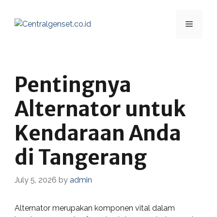
Skip
to
Menu
content
Pentingnya
Alternator untuk
Kendaraan Anda
di Tangerang
July 5, 2026
by
admin
Alternator merupakan komponen vital dalam