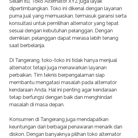
Selain itu, Toko Alternator XYZ juga layak
dipertimbangkan. Toko ini dikenal dengan layanan
purna jual yang memuaskan, termasuk garansi serta
konsultasi untuk pemilihan alternator yang tepat
sesuai dengan kebutuhan pelanggan. Dengan
demikian, pelanggan dapat merasa lebih tenang
saat berbelanja.
Di Tangerang, toko-toko ini tidak hanya menjual
alternator, tetapi juga menawarkan layanan
perbaikan. Tim teknis berpengalaman siap
membantu mengatasi masalah pada alternator
kendaraan Anda. Hal ini penting agar kendaraan
tetap berfungsi dengan baik dan menghindari
masalah di masa depan.
Konsumen di Tangerang juga mendapatkan
keuntungan dari berbagai penawaran menarik dan
diskon. Dengan banyaknya pilihan toko alternator