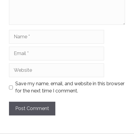
Name
Email
Website
Save my name, email, and website in this browser
for the next time I comment.