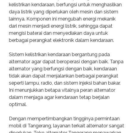
kelistrikan kendaraan, berfungsi untuk menghasilkan
daya listrik yang diperlukan oleh mesin dan sistem
lainnya. Komponen ini mengubah energi mekanik
dari mesin menjadi energi listrik, sehingga dapat
mengisi baterai dan menyediakan daya untuk
berbagai perangkat elektronik dalam kendaraan.
Sistem kelistrikan kendaraan bergantung pada
alternator agar dapat beroperasi dengan baik. Tanpa
alternator yang berfungsi dengan baik, kendaraan
tidak akan dapat menjalankan berbagai perangkat
seperti lampu, radio, dan sistem injeksi bahan bakar.
Ini menunjukkan betapa vitalnya peran alternator
dalam menjaga agar kendaraan tetap berjalan
optimal.
Dengan mempertimbangkan tingginya permintaan
mobil di Tangerang, layanan terkait alternator sangat
diperlukan. Toko alternator Tangerang menawarkan