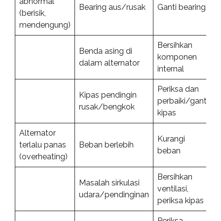
abnormal
Bearing aus/rusak
Ganti bearing
(berisik,
mendengung)
Bersihkan
Benda asing di
komponen
dalam alternator
internal
Periksa dan
Kipas pendingin
perbaiki/ganti
rusak/bengkok
kipas
Alternator
Kurangi
terlalu panas
Beban berlebih
beban
(overheating)
Bersihkan
Masalah sirkulasi
ventilasi,
udara/pendinginan
periksa kipas
Periksa