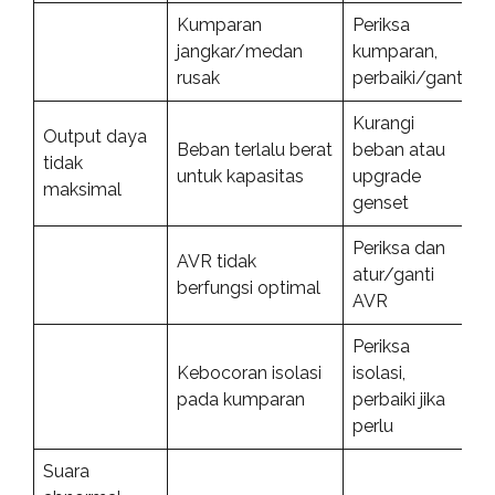
Kumparan
Periksa
jangkar/medan
kumparan,
rusak
perbaiki/ganti
Kurangi
Output daya
Beban terlalu berat
beban atau
tidak
untuk kapasitas
upgrade
maksimal
genset
Periksa dan
AVR tidak
atur/ganti
berfungsi optimal
AVR
Periksa
Kebocoran isolasi
isolasi,
pada kumparan
perbaiki jika
perlu
Suara