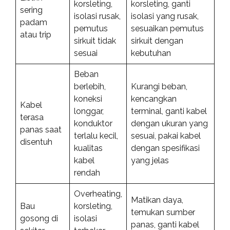
korsleting,
korsleting, ganti
sering
isolasi rusak,
isolasi yang rusak,
padam
pemutus
sesuaikan pemutus
atau trip
sirkuit tidak
sirkuit dengan
sesuai
kebutuhan
Beban
berlebih,
Kurangi beban,
koneksi
kencangkan
Kabel
longgar,
terminal, ganti kabel
terasa
konduktor
dengan ukuran yang
panas saat
terlalu kecil,
sesuai, pakai kabel
disentuh
kualitas
dengan spesifikasi
kabel
yang jelas
rendah
Overheating,
Matikan daya,
Bau
korsleting,
temukan sumber
gosong di
isolasi
panas, ganti kabel