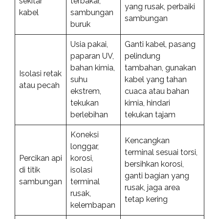
sekitar
terbakar,
yang rusak, perbaiki
kabel
sambungan
sambungan
buruk
Usia pakai,
Ganti kabel, pasang
paparan UV,
pelindung
bahan kimia,
tambahan, gunakan
Isolasi retak
suhu
kabel yang tahan
atau pecah
ekstrem,
cuaca atau bahan
tekukan
kimia, hindari
berlebihan
tekukan tajam
Koneksi
Kencangkan
longgar,
terminal sesuai torsi,
Percikan api
korosi,
bersihkan korosi,
di titik
isolasi
ganti bagian yang
sambungan
terminal
rusak, jaga area
rusak,
tetap kering
kelembapan