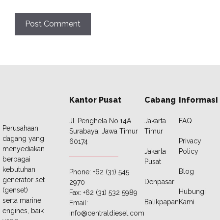
Kantor Pusat
Cabang
Informasi
JI. Penghela No.14A
Jakarta
FAQ
Perusahaan
Surabaya, Jawa Timur
Timur
dagang yang
Privacy
60174
menyediakan
Jakarta
Policy
berbagai
Pusat
kebutuhan
Blog
Phone: +62 (31) 545
generator set
Denpasar
2970
(genset)
Hubungi
Fax: +62 (31) 532 5989
serta marine
Balikpapan
Kami
Email:
engines, baik
info@centraldiesel.com