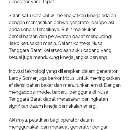
generator yang tepat.
Salah satu cara untuk meningkatkan kinerja adalah
dengan memastikan bahwa generator beroperasi
pada kondisi terbaiknya. Rutin melakukan
pemeliharaan dan perawatan dapat mengurangi
risiko kerusakan mesin. Dalam konteks Nusa
Tenggara Barat, ketersediaan suku cadang yang
sesuai juga mendukung kinerja jangka panjang.
Inovasi teknologi yang diterapkan dalam generator
Leroy Somer juga berkontribusi untuk meningkatkan
efisiensi bahan bakar dan menurunkan emisi. Dengan
mengadopsi model terbaru, pengguna di Nusa
Tenggara Barat dapat merasakan peningkatan
signifikan dalam kinerja pemakaian energi.
Akhirnya, pelatihan bagi operator dalam
menggunakan dan merawat generator dengan