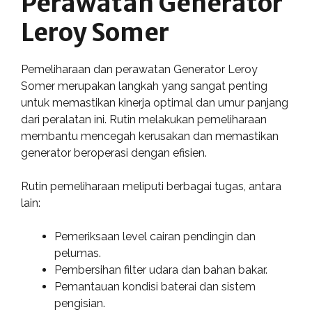
Perawatan Generator
Leroy Somer
Pemeliharaan dan perawatan Generator Leroy
Somer merupakan langkah yang sangat penting
untuk memastikan kinerja optimal dan umur panjang
dari peralatan ini. Rutin melakukan pemeliharaan
membantu mencegah kerusakan dan memastikan
generator beroperasi dengan efisien.
Rutin pemeliharaan meliputi berbagai tugas, antara
lain:
Pemeriksaan level cairan pendingin dan
pelumas.
Pembersihan filter udara dan bahan bakar.
Pemantauan kondisi baterai dan sistem
pengisian.