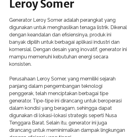
Leroy Somer
Generator Leroy Somer adalah perangkat yang
digunakan untuk menghasilkan tenaga listrik. Dikenal
dengan keandalan dan efisiensinya, produk ini
banyak dipilih untuk berbagai aplikasi industri dan
komersial. Dengan desain yang inovatif, generator ini
mampu memenuhi kebutuhan energi secara
konsisten.
Perusahaan Leroy Somer, yang memiliki sejarah
panjang dalam pengembangan teknologi
penggerak, telah menciptakan berbagai tipe
generator. Tipe-tipe ini dirancang untuk beroperasi
dalam kondisi yang beragam, sehingga dapat
digunakan di lokasi-lokasi strategis seperti Nusa
Tenggara Barat. Selain itu, generator ini juga
dirancang untuk meminimalkan dampak lingkungan