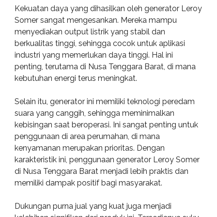
Kekuatan daya yang dihasilkan oleh generator Leroy
Somer sangat mengesankan. Mereka mampu
menyediakan output listrik yang stabil dan
berkualitas tinggi, sehingga cocok untuk aplikasi
industri yang memerlukan daya tinggi. Hal ini
penting, terutama di Nusa Tenggara Barat, di mana
kebutuhan energi terus meningkat.
Selain itu, generator ini memiliki teknologi peredam
suara yang canggih, sehingga meminimalkan
kebisingan saat beroperasi. Ini sangat penting untuk
penggunaan di area perumahan, di mana
kenyamanan merupakan prioritas. Dengan
karakteristik ini, penggunaan generator Leroy Somer
di Nusa Tenggara Barat menjadi lebih praktis dan
memiliki dampak positif bagi masyarakat.
Dukungan purna jual yang kuat juga menjadi