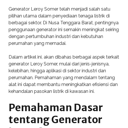
Generator Leroy Somer telah menjadi salah satu
pilihan utama dalam penyediaan tenaga listrik di
berbagai sektor. Di Nusa Tenggara Barat, pentingnya
penggunaan generator ini semakin meningkat seiring
dengan pertumbuhan industri dan kebutuhan
perumahan yang memadai.
Dalam artikel ini, akan dibahas berbagai aspek terkait
generator Leroy Somer, mulai dari jenis-jenisnya,
kelebihan, hingga aplikasi di sektor industri dan
perumahan. Pemahaman yang mendalam tentang
alat ini dapat membantu meningkatkan efisiensi dan
kehandalan pasokan listrik di kawasan ini.
Pemahaman Dasar
tentang Generator