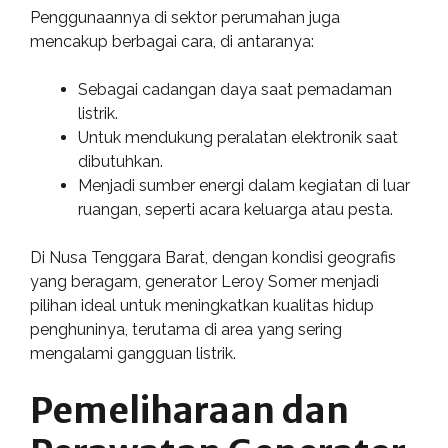
Penggunaannya di sektor perumahan juga
mencakup berbagai cara, di antaranya:
Sebagai cadangan daya saat pemadaman
listrik.
Untuk mendukung peralatan elektronik saat
dibutuhkan.
Menjadi sumber energi dalam kegiatan di luar
ruangan, seperti acara keluarga atau pesta.
Di Nusa Tenggara Barat, dengan kondisi geografis
yang beragam, generator Leroy Somer menjadi
pilihan ideal untuk meningkatkan kualitas hidup
penghuninya, terutama di area yang sering
mengalami gangguan listrik.
Pemeliharaan dan