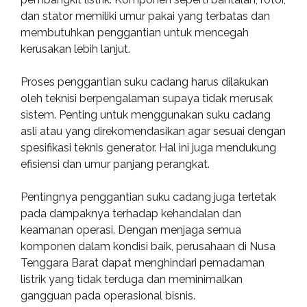
dan stator memiliki umur pakai yang terbatas dan
membutuhkan penggantian untuk mencegah
kerusakan lebih lanjut.
Proses penggantian suku cadang harus dilakukan
oleh teknisi berpengalaman supaya tidak merusak
sistem. Penting untuk menggunakan suku cadang
asli atau yang direkomendasikan agar sesuai dengan
spesifikasi teknis generator. Hal ini juga mendukung
efisiensi dan umur panjang perangkat.
Pentingnya penggantian suku cadang juga terletak
pada dampaknya terhadap kehandalan dan
keamanan operasi. Dengan menjaga semua
komponen dalam kondisi baik, perusahaan di Nusa
Tenggara Barat dapat menghindari pemadaman
listrik yang tidak terduga dan meminimalkan
gangguan pada operasional bisnis.