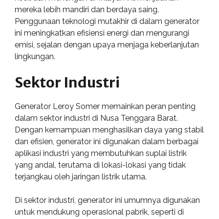
mereka lebih mandiri dan berdaya saing.
Penggunaan teknologi mutakhir di dalam generator
ini meningkatkan efisiensi energi dan mengurangi
emisi, sejalan dengan upaya menjaga keberlanjutan
lingkungan.
Sektor Industri
Generator Leroy Somer memainkan peran penting
dalam sektor industri di Nusa Tenggara Barat.
Dengan kemampuan menghasilkan daya yang stabil
dan efisien, generator ini digunakan dalam berbagai
aplikasi industri yang membutuhkan suplai listrik
yang andal, terutama di lokasi-lokasi yang tidak
terjangkau oleh jaringan listrik utama.
Di sektor industri, generator ini umumnya digunakan
untuk mendukung operasional pabrik, seperti di