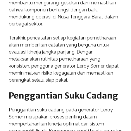
membantu mengurangi gesekan dan memastikan
bahwa komponen berfungsi dengan baik,
mendukung operasi di Nusa Tenggara Barat dalam
berbagai sektor.
Terakhir, pencatatan setiap kegiatan pemeliharaan
akan memberikan catatan yang berguna untuk
evaluasi kinerja jangka panjang. Dengan
melaksanakan rutinitas pemeliharaan yang
konsisten, pengguna generator Leroy Somer dapat
meminimalkan risiko kegagalan dan memastikan
perangkat selalu siap pakai.
Penggantian Suku Cadang
Penggantian suku cadang pada generator Leroy
Somer merupakan proses penting dalam
mempertahankan kinerja optimal dari sistem
pembangkit listrik. Komponen seperti bantalan, rotor,