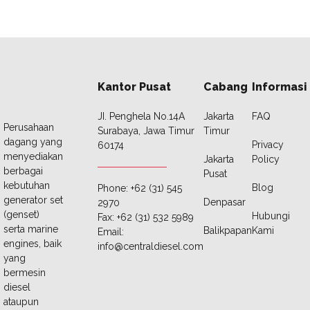
Kantor Pusat
Cabang
Informasi
JI. Penghela No.14A
Jakarta
FAQ
Perusahaan
Surabaya, Jawa Timur
Timur
dagang yang
Privacy
60174
menyediakan
Jakarta
Policy
berbagai
Pusat
kebutuhan
Blog
Phone: +62 (31) 545
generator set
Denpasar
2970
(genset)
Hubungi
Fax: +62 (31) 532 5989
serta marine
Balikpapan
Kami
Email:
engines, baik
info@centraldiesel.com
yang
bermesin
diesel
ataupun