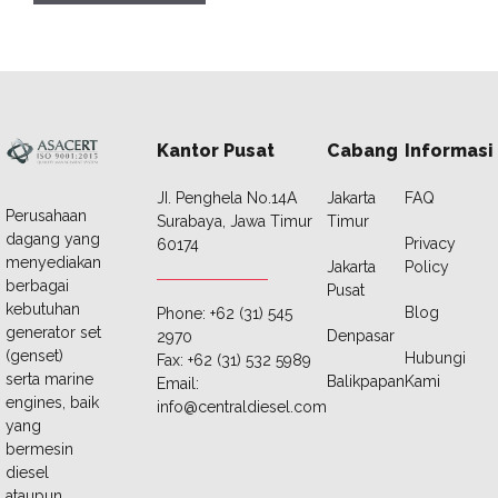
Kantor Pusat
Cabang
Informasi
JI. Penghela No.14A
Jakarta
FAQ
Perusahaan
Surabaya, Jawa Timur
Timur
dagang yang
Privacy
60174
menyediakan
Jakarta
Policy
berbagai
Pusat
kebutuhan
Blog
Phone: +62 (31) 545
generator set
Denpasar
2970
(genset)
Hubungi
Fax: +62 (31) 532 5989
serta marine
Balikpapan
Kami
Email:
engines, baik
info@centraldiesel.com
yang
bermesin
diesel
ataupun