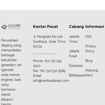
Kantor Pusat
Cabang
Informasi
JI. Penghela No.14A
Jakarta
FAQ
Perusahaan
Surabaya, Jawa Timur
Timur
dagang yang
Privacy
60174
menyediakan
Jakarta
Policy
berbagai
Pusat
kebutuhan
Blog
Phone: +62 (31) 545
generator set
Denpasar
2970
(genset)
Hubungi
Fax: +62 (31) 532 5989
serta marine
Balikpapan
Kami
Email:
engines, baik
info@centraldiesel.com
yang
bermesin
diesel
ataupun
bensin.