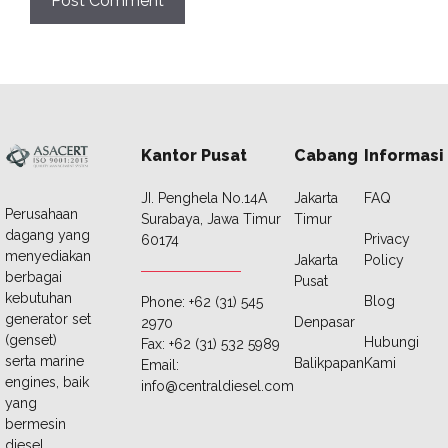
Kantor Pusat
Cabang
Informasi
JI. Penghela No.14A
Jakarta
FAQ
Perusahaan
Surabaya, Jawa Timur
Timur
dagang yang
Privacy
60174
menyediakan
Jakarta
Policy
berbagai
Pusat
kebutuhan
Blog
Phone: +62 (31) 545
generator set
Denpasar
2970
(genset)
Hubungi
Fax: +62 (31) 532 5989
serta marine
Balikpapan
Kami
Email:
engines, baik
info@centraldiesel.com
yang
bermesin
diesel