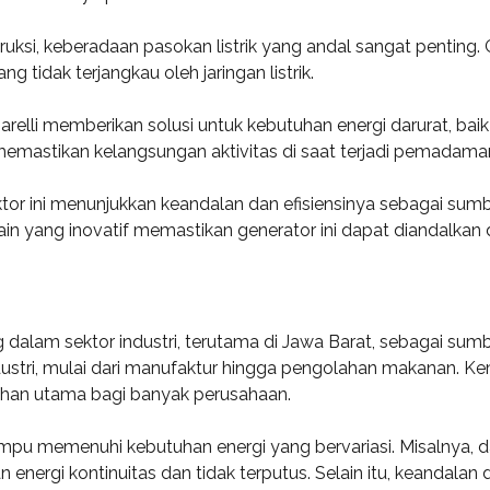
ksi, keberadaan pasokan listrik yang andal sangat penting. Ge
 tidak terjangkau oleh jaringan listrik.
elli memberikan solusi untuk kebutuhan energi darurat, baik 
mastikan kelangsungan aktivitas di saat terjadi pemadaman l
or ini menunjukkan keandalan dan efisiensinya sebagai sumber
ain yang inovatif memastikan generator ini dapat diandalkan
alam sektor industri, terutama di Jawa Barat, sebagai sumber
ndustri, mulai dari manufaktur hingga pengolahan makanan. 
lihan utama bagi banyak perusahaan.
ampu memenuhi kebutuhan energi yang bervariasi. Misalnya, da
rgi kontinuitas dan tidak terputus. Selain itu, keandalan dan