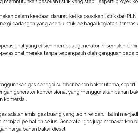
g membutuhkan pasokan listrik yang stabil, seperti proyek konst
gunakan dalam keadaan darurat, ketika pasokan listrik dari P
rgi cadangan yang andal untuk berbagai kegiatan, termasuk p
erasional yang efisien membuat generator ini semakin diminat
erasional mereka tanpa terpengaruh oleh gangguan pada pas
enggunakan gas sebagai sumber bahan bakar utama, seperti g
dengan generator konvensional yang menggunakan bahan baka
n komersial.
as adalah emisi gas buang yang lebih rendah. Hal ini menjadi
 menjadi perhatian serius. Generator gas juga menawarkan bi
gan harga bahan bakar diesel.