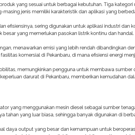
produk yang sesuai untuk berbagai kebutuhan. Tiga kategori 
-masing jenis memiliki karakteristik dan aplikasi yang berbed
 efisiensinya, sering digunakan untuk aplikasi industri dan k
k besar yang memerlukan pasokan listrik kontinu dan handal.
ungan, menawarkan emisi yang lebih rendah dibandingkan de
asilitas komersial di Pekanbaru, di mana efisiensi energi me
obilitas, memungkinkan pengguna untuk membawa sumber daya l
 keperluan darurat di Pekanbaru, memberikan kemudahan dala
erator yang menggunakan mesin diesel sebagai sumber tenaga 
aya tahan yang luar biasa, sehingga banyak digunakan di berba
hal daya output yang besar dan kemampuan untuk beroperasi 