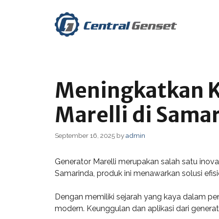
Skip
to
content
Meningkatkan K
Marelli di Sama
September 16, 2025
by
admin
Generator Marelli merupakan salah satu inova
Samarinda, produk ini menawarkan solusi efis
Dengan memiliki sejarah yang kaya dalam pe
modern. Keunggulan dan aplikasi dari generator