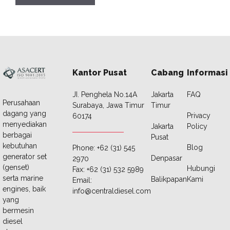
Kantor Pusat
Cabang
Informasi
JI. Penghela No.14A
Jakarta
FAQ
Perusahaan
Surabaya, Jawa Timur
Timur
dagang yang
Privacy
60174
menyediakan
Jakarta
Policy
berbagai
Pusat
kebutuhan
Blog
Phone: +62 (31) 545
generator set
Denpasar
2970
(genset)
Hubungi
Fax: +62 (31) 532 5989
serta marine
Balikpapan
Kami
Email:
engines, baik
info@centraldiesel.com
yang
bermesin
diesel