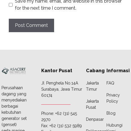
Save my name, email, and website in this browser
for the next time I comment.
Kantor Pusat
Cabang
Informasi
JI. Penghela No.14A
Jakarta
FAQ
Perusahaan
Surabaya, Jawa Timur
Timur
dagang yang
Privacy
60174
menyediakan
Jakarta
Policy
berbagai
Pusat
kebutuhan
Blog
Phone: +62 (31) 545
generator set
Denpasar
2970
(genset)
Hubungi
Fax: +62 (31) 532 5989
serta marine