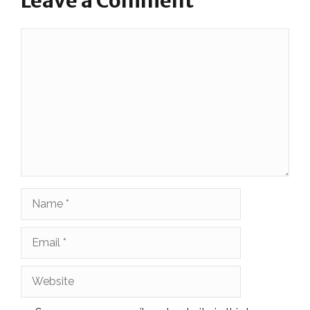
Leave a Comment
Comment
Name
Email
Website