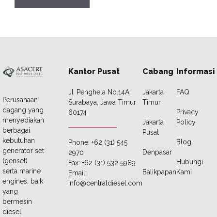
Kantor Pusat
Cabang
Informasi
JI. Penghela No.14A
Jakarta
FAQ
Perusahaan
Surabaya, Jawa Timur
Timur
dagang yang
Privacy
60174
menyediakan
Jakarta
Policy
berbagai
Pusat
kebutuhan
Blog
Phone: +62 (31) 545
generator set
Denpasar
2970
(genset)
Hubungi
Fax: +62 (31) 532 5989
serta marine
Balikpapan
Kami
Email:
engines, baik
info@centraldiesel.com
yang
bermesin
diesel