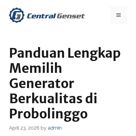
Skip
to
Menu
content
Panduan Lengkap
Memilih
Generator
Berkualitas di
Probolinggo
April 23, 2026
by
admin