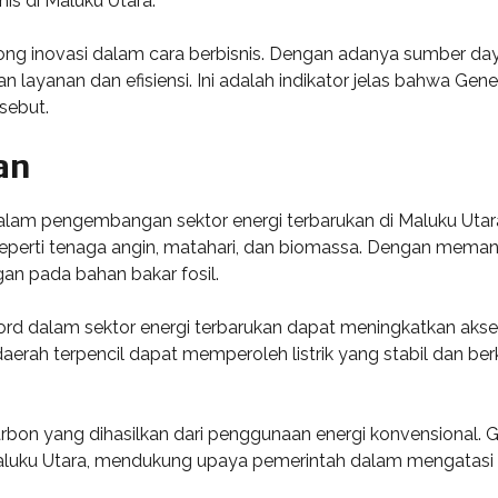
nis di Maluku Utara.
g inovasi dalam cara berbisnis. Dengan adanya sumber daya
layanan dan efisiensi. Ini adalah indikator jelas bahwa Gen
sebut.
an
 dalam pengembangan sektor energi terbarukan di Maluku Uta
, seperti tenaga angin, matahari, dan biomassa. Dengan mema
n pada bahan bakar fosil.
rd dalam sektor energi terbarukan dapat meningkatkan akses
daerah terpencil dapat memperoleh listrik yang stabil dan b
rbon yang dihasilkan dari penggunaan energi konvensional. G
 Maluku Utara, mendukung upaya pemerintah dalam mengatasi 