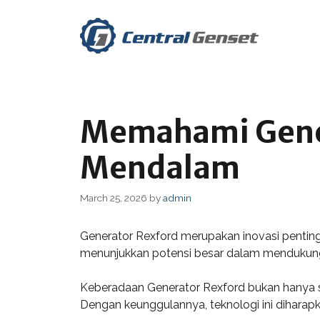
Skip
to
content
Memahami Gener
Mendalam
March 25, 2026
by
admin
Generator Rexford merupakan inovasi penting
menunjukkan potensi besar dalam mendukung b
Keberadaan Generator Rexford bukan hanya se
Dengan keunggulannya, teknologi ini dihara