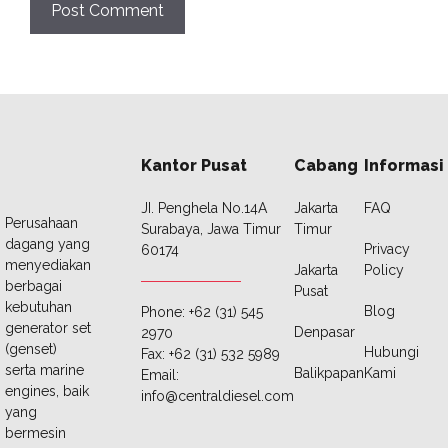
Kantor Pusat
Cabang
Informasi
JI. Penghela No.14A
Jakarta
FAQ
Perusahaan
Surabaya, Jawa Timur
Timur
dagang yang
Privacy
60174
menyediakan
Jakarta
Policy
berbagai
Pusat
kebutuhan
Blog
Phone: +62 (31) 545
generator set
Denpasar
2970
(genset)
Hubungi
Fax: +62 (31) 532 5989
serta marine
Balikpapan
Kami
Email:
engines, baik
info@centraldiesel.com
yang
bermesin