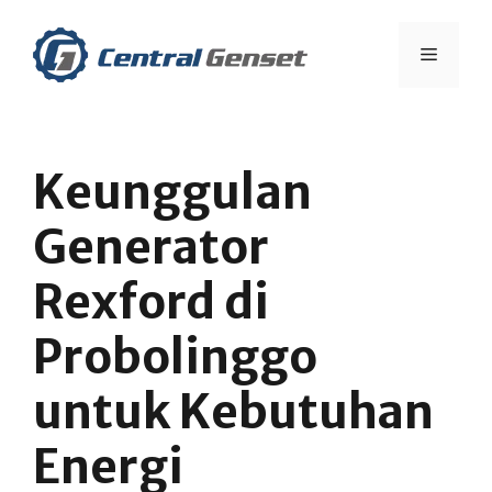
Skip
to
Menu
content
Keunggulan
Generator
Rexford di
Probolinggo
untuk Kebutuhan
Energi