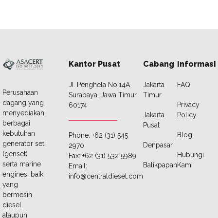
Kantor Pusat
Cabang
Informasi
JI. Penghela No.14A
Jakarta
FAQ
Perusahaan
Surabaya, Jawa Timur
Timur
dagang yang
Privacy
60174
menyediakan
Jakarta
Policy
berbagai
Pusat
kebutuhan
Blog
Phone: +62 (31) 545
generator set
Denpasar
2970
(genset)
Hubungi
Fax: +62 (31) 532 5989
serta marine
Balikpapan
Kami
Email:
engines, baik
info@centraldiesel.com
yang
bermesin
diesel
ataupun