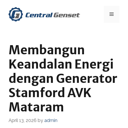
Skip
to
Menu
content
Membangun
Keandalan Energi
dengan Generator
Stamford AVK
Mataram
April 13, 2026
by
admin