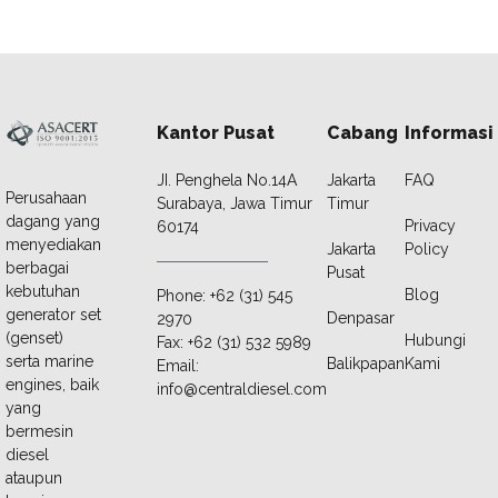
Kantor Pusat
Cabang
Informasi
JI. Penghela No.14A
Jakarta
FAQ
Perusahaan
Surabaya, Jawa Timur
Timur
dagang yang
Privacy
60174
menyediakan
Jakarta
Policy
berbagai
Pusat
kebutuhan
Blog
Phone: +62 (31) 545
generator set
Denpasar
2970
(genset)
Hubungi
Fax: +62 (31) 532 5989
serta marine
Balikpapan
Kami
Email:
engines, baik
info@centraldiesel.com
yang
bermesin
diesel
ataupun